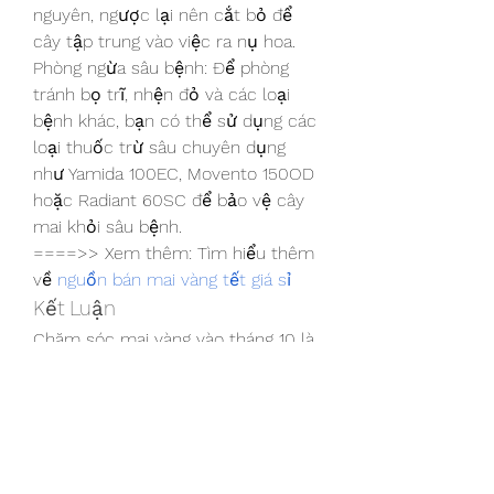
nguyên, ngược lại nên cắt bỏ để 
cây tập trung vào việc ra nụ hoa.
Phòng ngừa sâu bệnh: Để phòng 
tránh bọ trĩ, nhện đỏ và các loại 
bệnh khác, bạn có thể sử dụng các 
loại thuốc trừ sâu chuyên dụng 
như Yamida 100EC, Movento 150OD 
hoặc Radiant 60SC để bảo vệ cây 
mai khỏi sâu bệnh.
====>> Xem thêm: Tìm hiểu thêm 
về 
nguồn bán mai vàng tết giá sỉ
Kết Luận
Chăm sóc mai vàng vào tháng 10 là 
một trong những bước quan trọng 
quyết định đến sự thành công 
trong việc trồng mai và có một 
mùa hoa đẹp vào dịp Tết Nguyên 
Đán. Hy vọng qua bài viết này, bạn 