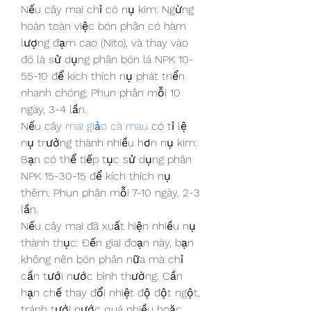
Nếu cây mai chỉ có nụ kim: Ngừng 
hoàn toàn việc bón phân có hàm 
lượng đạm cao (Nito), và thay vào 
đó là sử dụng phân bón lá NPK 10-
55-10 để kích thích nụ phát triển 
nhanh chóng. Phun phân mỗi 10 
ngày, 3-4 lần.
Nếu cây 
mai giảo cà mau
 có tỉ lệ 
nụ trưởng thành nhiều hơn nụ kim: 
Bạn có thể tiếp tục sử dụng phân 
NPK 15-30-15 để kích thích nụ 
thêm. Phun phân mỗi 7-10 ngày, 2-3 
lần.
Nếu cây mai đã xuất hiện nhiều nụ 
thành thục: Đến giai đoạn này, bạn 
không nên bón phân nữa mà chỉ 
cần tưới nước bình thường. Cần 
hạn chế thay đổi nhiệt độ đột ngột, 
tránh tưới nước quá nhiều hoặc 