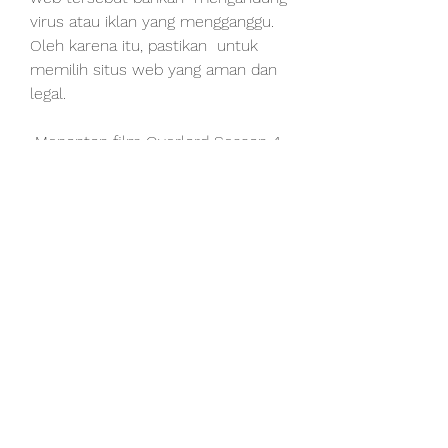
virus atau iklan yang mengganggu. 
Oleh karena itu, pastikan  untuk 
memilih situs web yang aman dan 
legal.
 Menonton film Overlord Season 4 
Episode 13 (2022) (2022) melalui 
aplikasi streaming
 Selain melalui layanan streaming di 
televisi atau komputer, Anda juga  
bisa menonton film melalui aplikasi 
streaming di smartphone atau 
tablet.  Beberapa layanan streaming 
seperti Netflix, Disney+, dan 
Amazon Prime  Video sudah 
menyediakan aplikasi untuk 
pengguna mobile. Anda bisa  
menonton film kapan saja dan di 