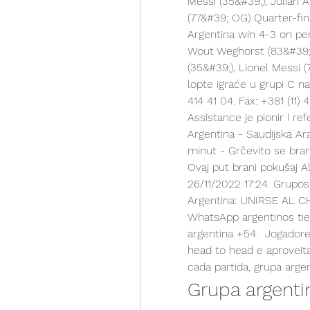
Messi (35&#39;), Julian A
(77&#39; OG) Quarter-fin
Argentina win 4-3 on pen
Wout Weghorst (83&#39;, 
(35&#39;), Lionel Messi (
lopte igraće u grupi C na 
414 41 04. Fax: +381 (11)
Assistance je pionir i ref
Argentina - Saudijska Ara
minut - Grčevito se brane
Ovaj put brani pokušaj Al
26/11/2022 17:24. Grupo
Argentina: UNIRSE AL C
WhatsApp argentinos tien
argentina +54.  Jogador
head to head e aproveita
cada partida, grupa argen
Grupa argenti