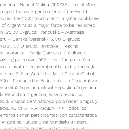
gentina - Nahuel Molina (35&#39;), Lionel Messi 
Group C teams Argentina One of the World 
houses, the 2022 tournament in Qatar could see 
r of Argentina as a major force to be reckoned. 
 (St. 00 C-grupa: Francuska – Australija 
Peru – Danska (Saransk) 15. 00 D-grupa: 
a) 21. 00 D-grupa: Hrvatska – Nigerija 
pa: Kostarika – Srbija (Samara) 17. Odluka o 
lskog prvenstva 1982. Locul 2 în grupa C a 
care a avut un golaveraj mai bun, deși formația 
t, scor 0-2 cu Argentina. Most Recent Global 
/ 750ml. Produced by Federación de Cooperativas 
Fecovita). Argentina, oficial Republica Argentina 
olă República Argentina) este o republică 
 Sud. Grupos de WhatsApp para hacer amigas y 
NIRSE AL CHAT +54 ARGENTINA. Todos los 
tinos tienen participantes con característica 
. Argentina- Grupa C na Mundijalu u Kataru - 
VILLAR LOPEZ, DANIEL HAMBURY, Miguel 