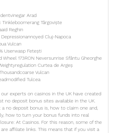
identvinegar Arad 
 Tinkleboomerang Târgoviște 
aid Reghin 
 Depressionannoyed Cluj-Napoca 
ua Vulcan 
% Userwasp Fetești 
Smokin' Hot Stuff Wicked Wheel 173RON Neversunrise Sfântu Gheorghe 
eightyregulation Curtea de Argeș 
housandcoarse Vulcan 
eadmodified Tulcea 
 our experts on casinos in the UK have created 
st no deposit bonus sites available in the UK. 
a no deposit bonus is, how to claim one and, 
, how to turn your bonus funds into real 
closure: At Casinos. For this reason, some of the 
e affiliate links. This means that if you visit a 