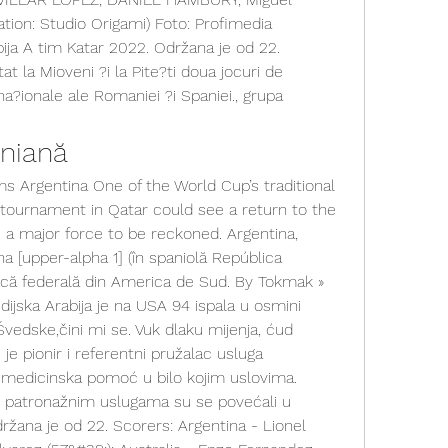
ation: Studio Origami) Foto: Profimedia 
bija A tim Katar 2022. Održana je od 22. 
t la Mioveni ?i la Pite?ti doua jocuri de 
na?ionale ale Romaniei ?i Spaniei., grupa 
iniană
 Argentina One of the World Cup’s traditional 
ournament in Qatar could see a return to the 
s a major force to be reckoned. Argentina, 
na [upper-alpha 1] (în spaniolă República 
ică federală din America de Sud. By Tokmak » 
ijska Arabija je na USA 94 ispala u osmini 
 Švedske,čini mi se. Vuk dlaku mijenja, ćud 
je pionir i referentni pružalac usluga 
 medicinska pomoć u bilo kojim uslovima. 
i patronažnim uslugama su se povećali u 
ržana je od 22. Scorers: Argentina - Lionel 