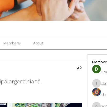
Members
About
Member
Dis
ipă argentiniană
bla
blanche
Sho
qcj