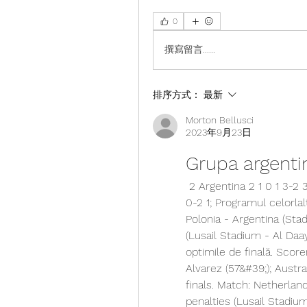
0
撰寫留言......
排序方式：
最新
Morton Bellusci
2023年9月23日
Grupa argenti
 2 Argentina 2 1 0 1 3-2 3; 3 Arabia Saudită 2 1 0 2 2-3 3; 4 Mexic 2 0 1 1 
0-2 1; Programul celorlal
Polonia - Argentina (Sta
(Lusail Stadium - Al Daay
optimile de finală. Score
Alvarez (57&#39;); Austr
finals. Match: Netherlan
penalties (Lusail Stadiu