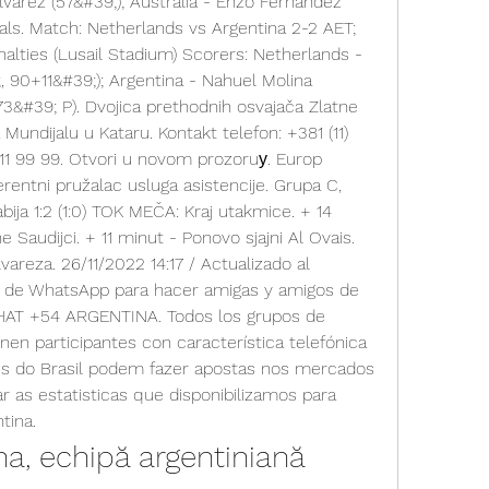
lvarez (57&#39;); Australia - Enzo Fernandez 
als. Match: Netherlands vs Argentina 2-2 AET; 
alties (Lusail Stadium) Scorers: Netherlands - 
90+11&#39;); Argentina - Nahuel Molina 
73&#39; P). Dvojica prethodnih osvajača Zlatne 
Mundijalu u Kataru. Kontakt telefon: +381 (11) 
 411 99 99. Otvori u novom prozoruу. Europ 
erentni pružalac usluga asistencije. Grupa C, 
bija 1:2 (1:0) TOK MEČA: Kraj utakmice. + 14 
 Saudijci. + 11 minut - Ponovo sjajni Al Ovais. 
vareza. 26/11/2022 14:17 / Actualizado al 
s de WhatsApp para hacer amigas y amigos de 
HAT +54 ARGENTINA. Todos los grupos de 
en participantes con característica telefónica 
es do Brasil podem fazer apostas nos mercados 
r as estatisticas que disponibilizamos para 
tina.
na, echipă argentiniană