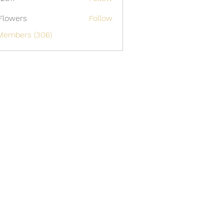
Flowers
Follow
 Members (306)