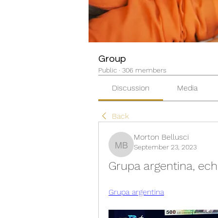
Group
Public
·
306 members
Discussion
Media
Back
Morton Bellusci
September 23, 2023
Morton Bellusci
Grupa argentina, ech
Grupa argentina