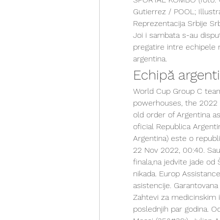
Gutierrez / POOL; Illustr
Reprezentacija Srbije Sr
Joi i sambata s-au disputa
pregatire intre echipele 
argentina.
Echipă argent
World Cup Group C teams
powerhouses, the 2022 t
old order of Argentina a
oficial Republica Argenti
Argentina) este o republ
22 Nov 2022, 00:40. Saud
finala,na jedvite jade od
nikada. Europ Assistance 
asistencije. Garantovana
Zahtevi za medicinskim 
poslednjih par godina. Od