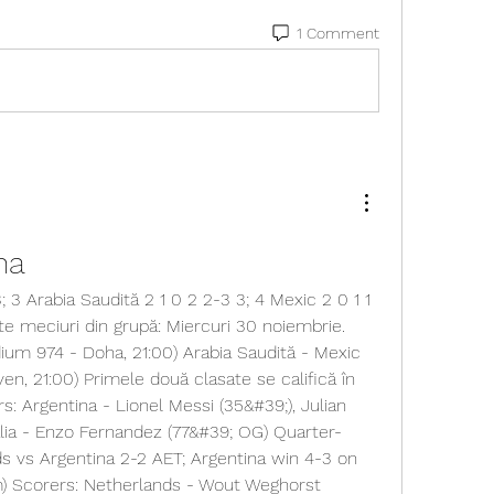
1 Comment
na
te meciuri din grupă: Miercuri 30 noiembrie. 
dium 974 - Doha, 21:00) Arabia Saudită - Mexic 
en, 21:00) Primele două clasate se califică în 
rs: Argentina - Lionel Messi (35&#39;), Julian 
alia - Enzo Fernandez (77&#39; OG) Quarter-
ds vs Argentina 2-2 AET; Argentina win 4-3 on 
m) Scorers: Netherlands - Wout Weghorst 