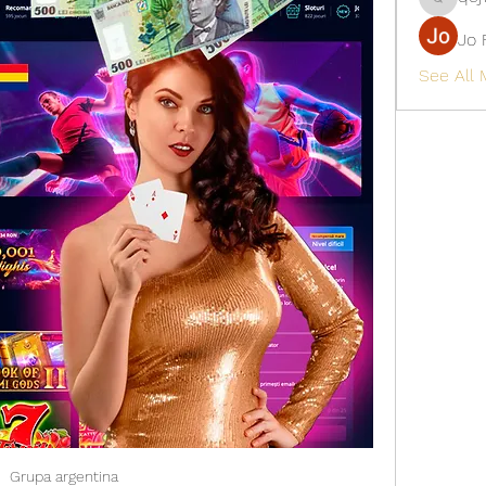
qcj12811
Jo 
See All
Grupa argentina