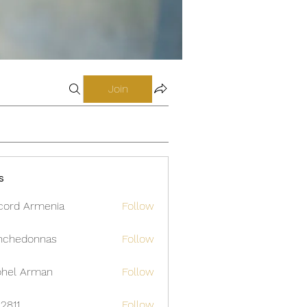
Join
s
cord Armenia
Follow
nchedonnas
Follow
donnas
hel Arman
Follow
12811
Follow