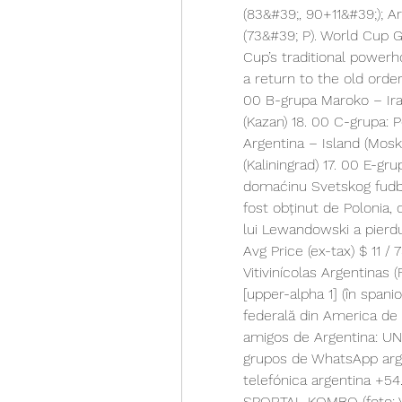
(83&#39;, 90+11&#39;); Ar
(73&#39; P). World Cup 
Cup’s traditional power
a return to the old orde
00 B-grupa Maroko – Iran
(Kazan) 18. 00 C-grupa: 
Argentina – Island (Moskv
(Kaliningrad) 17. 00 E-gru
domaćinu Svetskog fudba
fost obținut de Polonia, 
lui Lewandowski a pierdu
Avg Price (ex-tax) $ 11 
Vitivinícolas Argentinas (
[upper-alpha 1] (în spani
federală din America de
amigos de Argentina: U
grupos de WhatsApp argen
telefónica argentina +54
SPORTAL KOMBO (foto: 