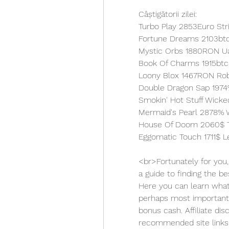
Câștigătorii zilei:
Turbo Play 2853Euro Str
Fortune Dreams 2103btc
Mystic Orbs 1880RON Ua
Book Of Charms 1915btc
Loony Blox 1467RON Rob
Double Dragon Sap 1974
Mermaid's Pearl 2878% W
House Of Doom 2060$ T
Eggomatic Touch 1711$ L
<br>Fortunately for you,
a guide to finding the be
Here you can learn what 
perhaps most importantly
bonus cash. Affiliate dis
recommended site links ar