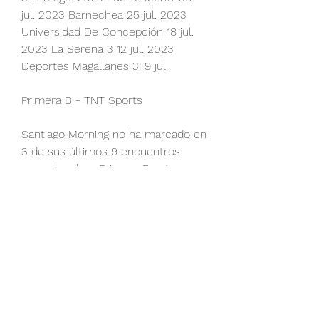
jul. 2023 Barnechea 25 jul. 2023 
Universidad De Concepción 18 jul. 
2023 La Serena 3 12 jul. 2023 
Deportes Magallanes 3: 9 jul.
Primera B - TNT Sports
Santiago Morning no ha marcado en 
3 de sus últimos 9 encuentros 
como local en Primera B esta 
temporada. ¿Sabías que CD Santa 
Cruz marca un 29% de sus goles 
entre los minutos 31-45? ¿Sabías 
que Santiago Morning marca el 6% 
de sus goles entre los minutos 31-
45? Este es el porcentaje más bajo 
de la liga. ¿Sabías que Santiago 
Morning marca el 28% de sus goles 