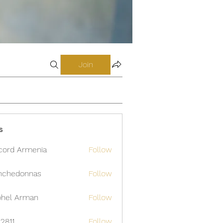
Join
s
cord Armenia
Follow
nchedonnas
Follow
donnas
hel Arman
Follow
12811
Follow