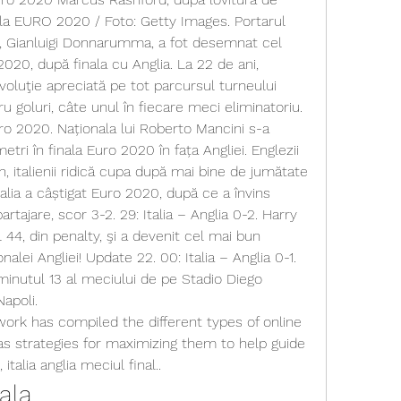
nala EURO 2020 / Foto: Getty Images. Portarul 
ei, Gianluigi Donnarumma, a fot desemnat cel 
020, după finala cu Anglia. La 22 de ani, 
uţie apreciată pe tot parcursul turneului 
tru goluri, câte unul în fiecare meci eliminatoriu. 
Euro 2020. Naționala lui Roberto Mancini s-a 
etri în finala Euro 2020 în fața Angliei. Englezii 
, italienii ridică cupa după mai bine de jumătate 
alia a câștigat Euro 2020, după ce a învins 
artajare, scor 3-2. 29: Italia – Anglia 0-2. Harry 
 44, din penalty, şi a devenit cel mai bun 
nalei Angliei! Update 22. 00: Italia – Anglia 0-1. 
minutul 13 al meciului de pe Stadio Diego 
apoli. 
rk has compiled the different types of online 
s strategies for maximizing them to help guide 
 italia anglia meciul final..
nala