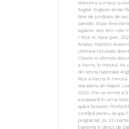
Mancini s-a impus la lovit
Angliei. Englezii rămân fă
bine de jumătate de secol
partidei, Shaw fiind elimin
egaleze. Vezi AICI cele m
/ Rice 13, Kane (pen. 202
Analiza Statistici Avanc
Ultimele rezultate direct
Citeste si ultimele discut
a înscris, în minutul 44,
din istoria naţionalei Angl
Rice a înscris în minutu
Maradona din Napoli. Live
2020. Prin ce emoții a tr
europeană în urma lovitur
apără fantastic Pickford la
contând pentru Grupa C a
programat, joi, 23 martie,
transmis în direct de Dig