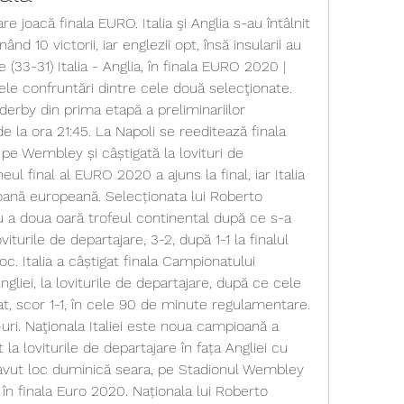
re joacă finala EURO. Italia şi Anglia s-au întâlnit 
ând 10 victorii, iar englezii opt, însă insularii au 
(33-31) Italia - Anglia, în finala EURO 2020 | 
le confruntări dintre cele două selecţionate. 
derby din prima etapă a preliminariilor 
e la ora 21:45. La Napoli se reeditează finala 
 pe Wembley și câștigată la lovituri de 
eul final al EURO 2020 a ajuns la final, iar Italia 
ană europeană. Selecționata lui Roberto 
u a doua oară trofeul continental după ce s-a 
viturile de departajare, 3-2, după 1-1 la finalul 
c. Italia a câștigat finala Campionatului 
gliei, la loviturile de departajare, după ce cele 
t, scor 1-1, în cele 90 de minute regulamentare. 
uri. Naţionala Italiei este noua campioană a 
la loviturile de departajare în fața Angliei cu 
 avut loc duminică seara, pe Stadionul Wembley 
a în finala Euro 2020. Naționala lui Roberto 