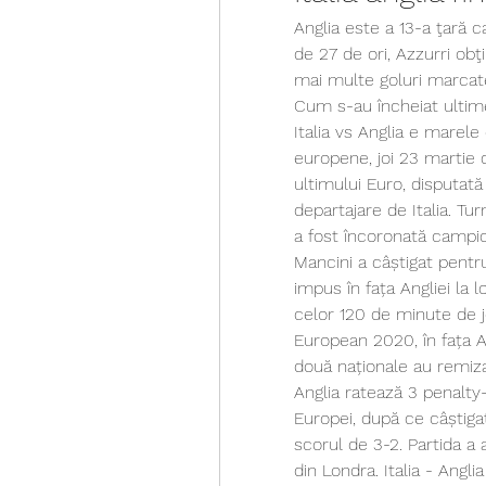
Anglia este a 13-a ţară ca
de 27 de ori, Azzurri obţin
mai multe goluri marcate 
Cum s-au încheiat ultime
Italia vs Anglia e marele 
europene, joi 23 martie d
ultimului Euro, disputată
departajare de Italia. Turn
a fost încoronată campio
Mancini a câștigat pentr
impus în fața Angliei la lo
celor 120 de minute de jo
European 2020, în fața An
două naționale au remiza
Anglia ratează 3 penalty-
Europei, după ce câștigat 
scorul de 3-2. Partida a
din Londra. Italia - Angli