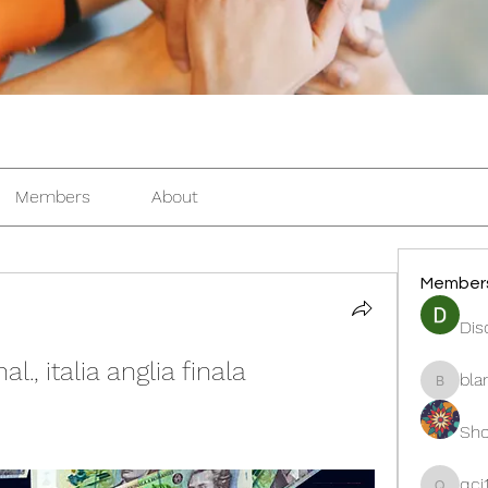
Members
About
Member
Dis
al., italia anglia finala
bla
blanche
Sho
qcj