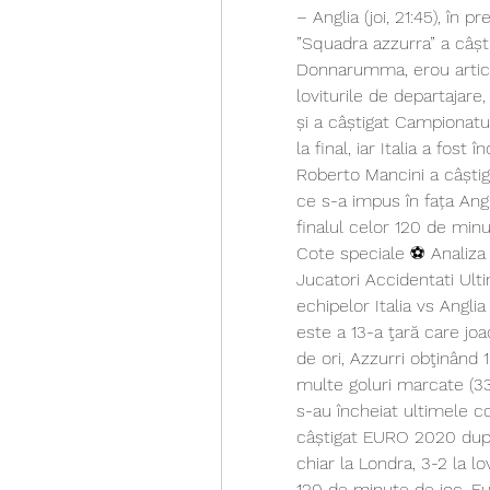
– Anglia (joi, 21:45), în p
”Squadra azzurra” a câșt
Donnarumma, erou articol s
loviturile de departajare,
și a câștigat Campionatu
la final, iar Italia a fos
Roberto Mancini a câștig
ce s-a impus în fața Angli
finalul celor 120 de minu
Cote speciale ⚽ Analiza 
Jucatori Accidentati Ult
echipelor Italia vs Anglia
este a 13-a ţară care joac
de ori, Azzurri obţinând 10
multe goluri marcate (33-
s-au încheiat ultimele co
câștigat EURO 2020 după c
chiar la Londra, 3-2 la lov
120 de minute de joc. E