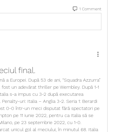
1 Comment
ciul final.
nă a Europei. După 53 de ani, “Squadra Azzurra” 
A fost un adevărat thriller pe Wembley. După 1-1 
Italia s-a impus cu 3-2 după executarea 
 Penalty-uri: Italia – Anglia 3-2. Seria 1: Berardi 
fost 0-0 într-un meci disputat fără spectatori pe 
ton pe 11 iunie 2022, pentru ca Italia să se 
ilano, pe 23 septembrie 2022, cu 1-0. 
t unicul gol al meciului, în minutul 68. Italia 