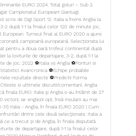
reliminariile EURO 2024. Total goluri – Sub 2. 
igat Campionatul European! Gianluigi 
cris de Digi Sport 12. Italia a învins Anglia la 
 3-2 după 1-1 la finalul celor 120 de minute joc, 
l European. Turneul final al EURO 2020 a ajuns 
t încoronată campioană europeană. Selecționata lui 
at pentru a doua oară trofeul continental după 
ei la loviturile de departajare, 3-2, după 1-1 la 
te de joc. 2022 ⚽Italia vs Anglia ⚽Ponturi si 
Statistici Avancronica ⚽Echipe probabile 
imele rezultate directe ⚽Predictii Forma 
 Citeste si ultimele discutii/comentarii. Anglia 
ă finala EURO. Italia şi Anglia s-au întâlnit de 27 
 victorii, iar englezii opt, însă insularii au mai 
31) Italia - Anglia, în finala EURO 2020 | Cum 
nfruntări dintre cele două selecţionate. Italia a 
e a trecut și de Anglia, în finala disputată 
iturile de departajare, după 1-1 la finalul celor 
uro 2020 Marcus Rashford, după lovitura de 