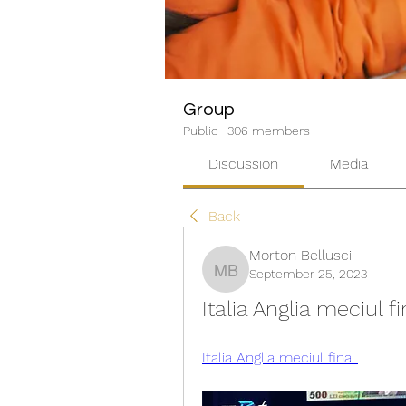
Group
Public
·
306 members
Discussion
Media
Back
Morton Bellusci
September 25, 2023
Morton Bellusci
Italia Anglia meciul fin
Italia Anglia meciul final.