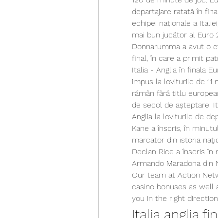
departajare ratată în fi
echipei naționale a Itali
mai bun jucător al Euro 2
Donnarumma a avut o evol
final, în care a primit pa
Italia - Anglia în finala 
impus la loviturile de 11 m
rămân fără titlu european
de secol de așteptare. It
Anglia la loviturile de dep
Kane a înscris, în minutul
marcator din istoria naţio
Declan Rice a înscris în 
Armando Maradona din N
Our team at Action Netwo
casino bonuses as well a
you in the right direction,
Italia anglia fi