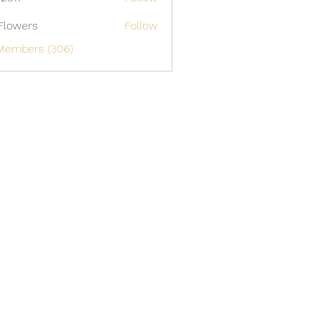
Flowers
Follow
 Members (306)