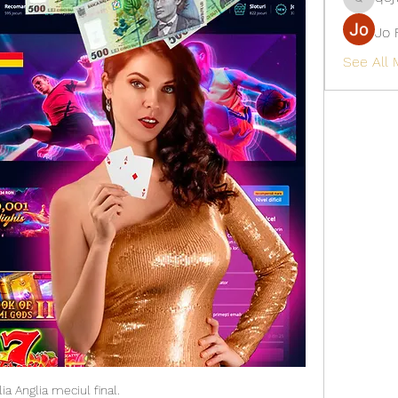
qcj12811
Jo 
See All
alia Anglia meciul final.