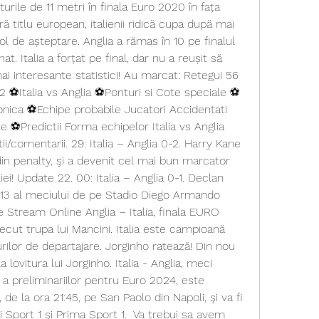
urile de 11 metri în finala Euro 2020 în fața 
ră titlu european, italienii ridică cupa după mai 
 de așteptare. Anglia a rămas în 10 pe finalul 
at. Italia a forțat pe final, dar nu a reușit să 
ai interesante statistici! Au marcat: Retegui 56 
2 ⚽Italia vs Anglia ⚽Ponturi si Cote speciale ⚽ 
ronica ⚽Echipe probabile Jucatori Accidentati 
e ⚽Predictii Forma echipelor Italia vs Anglia 
ii/comentarii. 29: Italia – Anglia 0-2. Harry Kane 
 din penalty, şi a devenit cel mai bun marcator 
iei! Update 22. 00: Italia – Anglia 0-1. Declan 
l 13 al meciului de pe Stadio Diego Armando 
 Stream Online Anglia – Italia, finala EURO 
ecut trupa lui Mancini. Italia este campioană 
ilor de departajare. Jorginho ratează! Din nou 
 lovitura lui Jorginho. Italia - Anglia, meci 
 preliminariilor pentru Euro 2024, este 
 de la ora 21:45, pe San Paolo din Napoli, şi va fi 
i Sport 1 şi Prima Sport 1.  Va trebui sa avem 