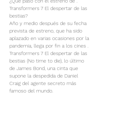
¿Qué pasó con el estreno de . 
Transformers 7 El despertar de las 
bestias?
Año y medio después de su fecha 
prevista de estreno, que ha sido 
aplazado en varias ocasiones por la 
pandemia, llega por fin a los cines . 
Transformers 7 El despertar de las 
bestias (No time to die), lo último 
de James Bond, una cinta que 
supone la despedida de Daniel 
Craig del agente secreto más 
famoso del mundo.
¿Dónde Ver . Transformers 7 El 
despertar de las bestias online, la 
Película Completa Español Latino?
Transformers 7 El despertar de las 
bestias película completa (2022) ya 