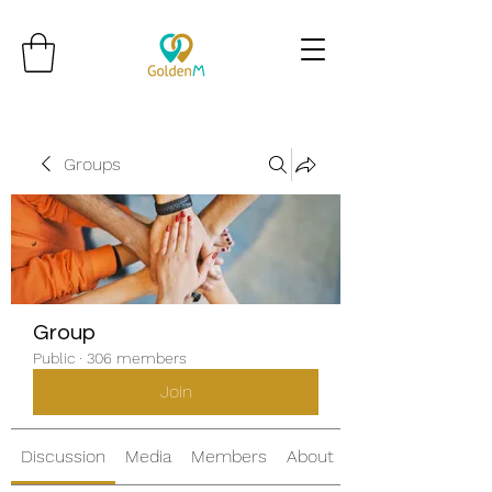
Groups
Group
Public
·
306 members
Join
Discussion
Media
Members
About