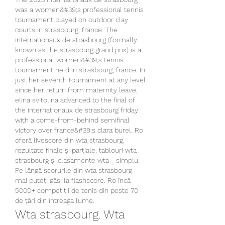
was a women&#39;s professional tennis 
tournament played on outdoor clay 
courts in strasbourg, france. The 
internationaux de strasbourg (formally 
known as the strasbourg grand prix) is a 
professional women&#39;s tennis 
tournament held in strasbourg, france. In 
just her seventh tournament at any level 
since her return from maternity leave, 
elina svitolina advanced to the final of 
the internationaux de strasbourg friday 
with a come-from-behind semifinal 
victory over france&#39;s clara burel. Ro 
oferă livescore din wta strasbourg, 
rezultate finale și parțiale, tablouri wta 
strasbourg și clasamente wta - simplu. 
Pe lângă scorurile din wta strasbourg 
mai puteți găsi la flashscore. Ro încă 
5000+ competiții de tenis din peste 70 
de țări din întreaga lume. 
Wta strasbourg. Wta 