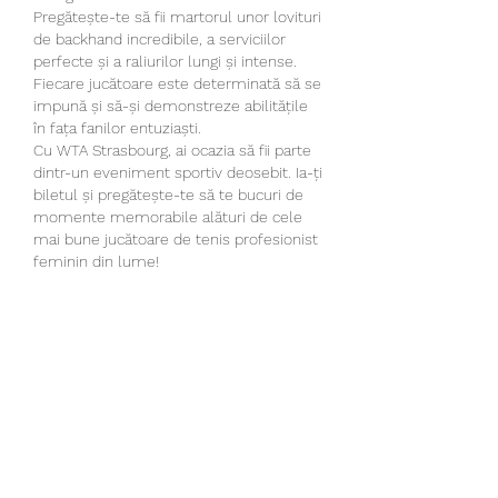
Pregătește-te să fii martorul unor lovituri 
de backhand incredibile, a serviciilor 
perfecte și a raliurilor lungi și intense. 
Fiecare jucătoare este determinată să se 
impună și să-și demonstreze abilitățile 
în fața fanilor entuziaști.
Cu WTA Strasbourg, ai ocazia să fii parte 
dintr-un eveniment sportiv deosebit. Ia-ți 
biletul și pregătește-te să te bucuri de 
momente memorabile alături de cele 
mai bune jucătoare de tenis profesionist 
feminin din lume!
qkmb23lke53
https://zeezoworld.com/2023/09/24/bed
ava-bonus-veren-casino-siteleri-cfr-cluj-
vs-fcsb/
https://spnews.me/metoda-grafica-
clasa-3-monopost-f1/
https://aodaiphuxuan.com/tin-tuc/hot-
slot-40-manta-biliard/