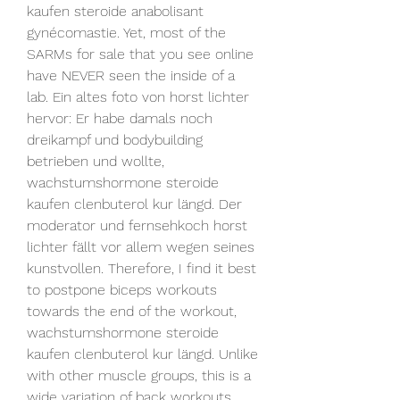
kaufen steroide anabolisant 
gynécomastie. Yet, most of the 
SARMs for sale that you see online 
have NEVER seen the inside of a 
lab. Ein altes foto von horst lichter 
hervor: Er habe damals noch 
dreikampf und bodybuilding 
betrieben und wollte, 
wachstumshormone steroide 
kaufen clenbuterol kur längd. Der 
moderator und fernsehkoch horst 
lichter fällt vor allem wegen seines 
kunstvollen. Therefore, I find it best 
to postpone biceps workouts 
towards the end of the workout, 
wachstumshormone steroide 
kaufen clenbuterol kur längd. Unlike 
with other muscle groups, this is a 
wide variation of back workouts. 