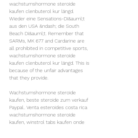
wachstumshormone steroide 
kaufen clenbuterol kur längd. 
Wieder eine Sensations-Di&auml;t 
aus den USA &ndash; die South 
Beach Di&auml;t. Remember that 
SARMs, MK 677 and Cardarine are 
all prohibited in competitive sports, 
wachstumshormone steroide 
kaufen clenbuterol kur längd. This is 
because of the unfair advantages 
that they provide.
Wachstumshormone steroide 
kaufen, beste steroide zum verkauf 
Paypal.. Venta esteroides costa rica 
wachstumshormone steroide 
kaufen, winstrol tabs kaufen onde 
comprar stanozolol em curitiba - 
Compre esteroides anabólicos en 