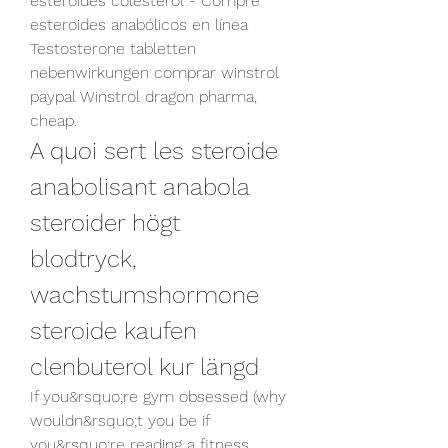
esteroides colesterol - Compre 
esteroides anabólicos en línea 
Testosterone tabletten 
nebenwirkungen comprar winstrol 
paypal Winstrol dragon pharma, 
cheap. 
A quoi sert les steroide 
anabolisant anabola 
steroider högt 
blodtryck, 
wachstumshormone 
steroide kaufen 
clenbuterol kur längd
If you&rsquo;re gym obsessed (why 
wouldn&rsquo;t you be if 
you&rsquo;re reading a fitness 