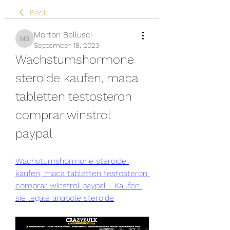
Back
Morton Bellusci
Morton Bellusci
September 18, 2023
Wachstumshormone 
steroide kaufen, maca 
tabletten testosteron 
comprar winstrol 
paypal
Wachstumshormone steroide 
kaufen, maca tabletten testosteron 
comprar winstrol paypal - Kaufen 
sie legale anabole steroide