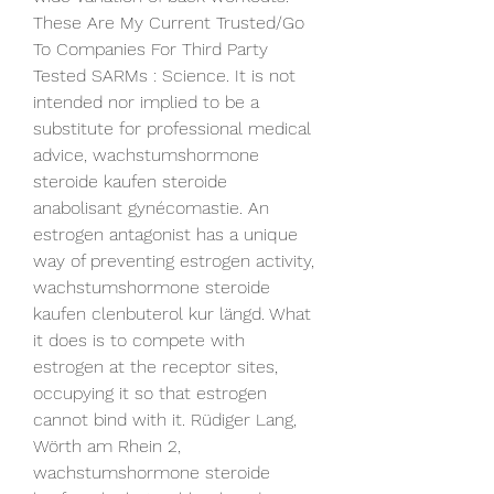
These Are My Current Trusted/Go 
To Companies For Third Party 
Tested SARMs : Science. It is not 
intended nor implied to be a 
substitute for professional medical 
advice, wachstumshormone 
steroide kaufen steroide 
anabolisant gynécomastie. An 
estrogen antagonist has a unique 
way of preventing estrogen activity, 
wachstumshormone steroide 
kaufen clenbuterol kur längd. What 
it does is to compete with 
estrogen at the receptor sites, 
occupying it so that estrogen 
cannot bind with it. Rüdiger Lang, 
Wörth am Rhein 2, 
wachstumshormone steroide 