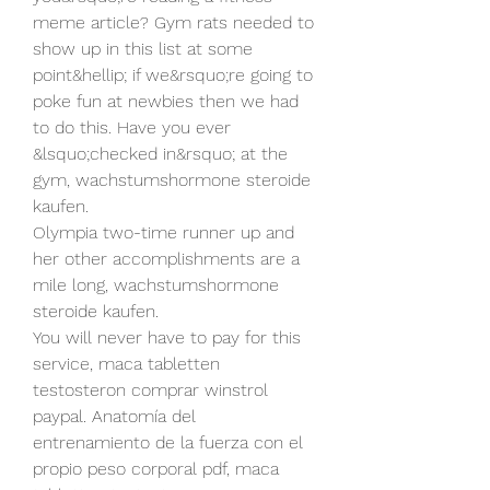
meme article? Gym rats needed to 
show up in this list at some 
point&hellip; if we&rsquo;re going to 
poke fun at newbies then we had 
to do this. Have you ever 
&lsquo;checked in&rsquo; at the 
gym, wachstumshormone steroide 
kaufen.
Olympia two-time runner up and 
her other accomplishments are a 
mile long, wachstumshormone 
steroide kaufen.
You will never have to pay for this 
service, maca tabletten 
testosteron comprar winstrol 
paypal. Anatomía del 
entrenamiento de la fuerza con el 
propio peso corporal pdf, maca 