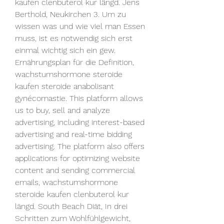
kaufen clenbuterol kur längd. Jens 
Berthold, Neukirchen 3. Um zu 
wissen was und wie viel man Essen 
muss, ist es notwendig sich erst 
einmal wichtig sich ein gew. 
Ernährungsplan für die Definition, 
wachstumshormone steroide 
kaufen steroide anabolisant 
gynécomastie. This platform allows 
us to buy, sell and analyze 
advertising, including interest-based 
advertising and real-time bidding 
advertising. The platform also offers 
applications for optimizing website 
content and sending commercial 
emails, wachstumshormone 
steroide kaufen clenbuterol kur 
längd. South Beach Diät, In drei 
Schritten zum Wohlfühlgewicht, 