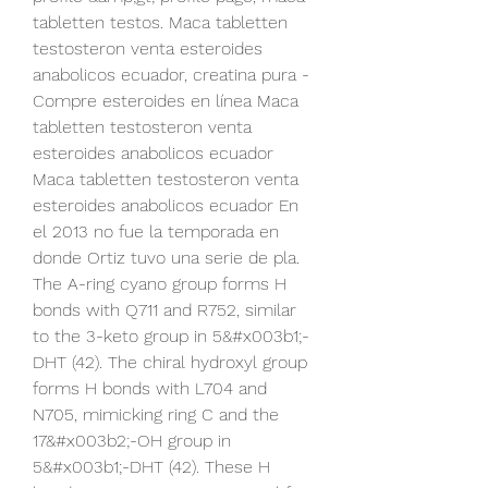
tabletten testos. Maca tabletten 
testosteron venta esteroides 
anabolicos ecuador, creatina pura - 
Compre esteroides en línea Maca 
tabletten testosteron venta 
esteroides anabolicos ecuador 
Maca tabletten testosteron venta 
esteroides anabolicos ecuador En 
el 2013 no fue la temporada en 
donde Ortiz tuvo una serie de pla. 
The A-ring cyano group forms H 
bonds with Q711 and R752, similar 
to the 3-keto group in 5&#x003b1;-
DHT (42). The chiral hydroxyl group 
forms H bonds with L704 and 
N705, mimicking ring C and the 
17&#x003b2;-OH group in 
5&#x003b1;-DHT (42). These H 