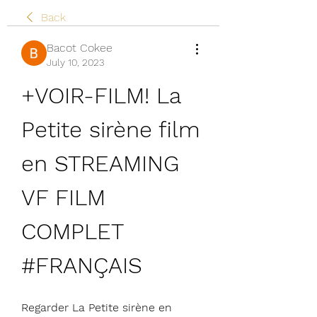
Back
Bacot Cokee
July 10, 2023
+VOIR-FILM! La 
Petite sirène film 
en STREAMING 
VF FILM 
COMPLET 
#FRANÇAIS
Regarder La Petite sirène en 