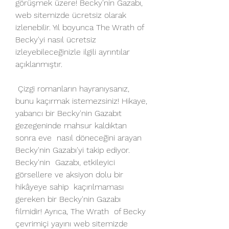
görüşmek üzere! Becky'nin Gazabı, 
web sitemizde ücretsiz olarak  
izlenebilir. Yıl boyunca The Wrath of 
Becky'yi nasıl ücretsiz  
izleyebileceğinizle ilgili ayrıntılar 
açıklanmıştır.
 Çizgi romanların hayranıysanız, 
bunu kaçırmak istemezsiniz! Hikaye,  
yabancı bir Becky'nin Gazabıt 
gezegeninde mahsur kaldıktan 
sonra eve  nasıl döneceğini arayan 
Becky'nin Gazabı'yi takip ediyor. 
Becky'nin  Gazabı, etkileyici 
görsellere ve aksiyon dolu bir 
hikâyeye sahip  kaçırılmaması 
gereken bir Becky'nin Gazabı 
filmidir! Ayrıca, The Wrath  of Becky 
çevrimiçi yayını web sitemizde 