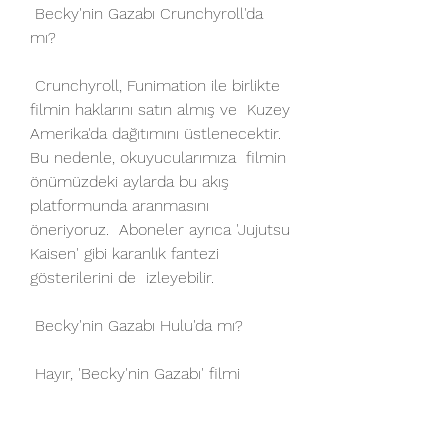
 Becky'nin Gazabı Crunchyroll'da 
mı?
 Crunchyroll, Funimation ile birlikte 
filmin haklarını satın almış ve  Kuzey 
Amerika'da dağıtımını üstlenecektir. 
Bu nedenle, okuyucularımıza  filmin 
önümüzdeki aylarda bu akış 
platformunda aranmasını 
öneriyoruz.  Aboneler ayrıca 'Jujutsu 
Kaisen' gibi karanlık fantezi 
gösterilerini de  izleyebilir.
 Becky'nin Gazabı Hulu'da mı?
 Hayır, 'Becky'nin Gazabı' filmi 
Hulu'da mevcut değil. Platforma 
abone  olan kişiler 'Afro Samurai 
Resurrection' veya 'Ninja Scroll' gibi  