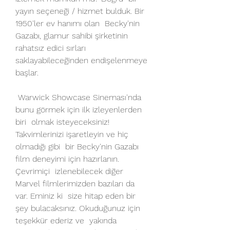
yayın seçeneği / hizmet bulduk. Bir 
1950'ler ev hanımı olan  Becky'nin 
Gazabı, glamur sahibi şirketinin 
rahatsız edici sırları  
saklayabileceğinden endişelenmeye 
başlar.
 Warwick Showcase Sineması'nda 
bunu görmek için ilk izleyenlerden 
biri  olmak isteyeceksiniz! 
Takvimlerinizi işaretleyin ve hiç 
olmadığı gibi  bir Becky'nin Gazabı 
film deneyimi için hazırlanın. 
Çevrimiçi  izlenebilecek diğer 
Marvel filmlerimizden bazıları da 
var. Eminiz ki  size hitap eden bir 
şey bulacaksınız. Okuduğunuz için 
teşekkür ederiz ve  yakında 