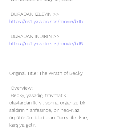
 BURADAN İZLEYİN >> 
https://ns1.iyxwpic.sbs/movie/bJ5
 BURADAN İNDİRİN >> 
https://ns1.iyxwpic.sbs/movie/bJ5
Original Title: The Wrath of Becky
 Overview:
 Becky, yaşadığı travmatik 
olaylardan iki yıl sonra, organize bir  
saldırının arifesinde, bir neo-Nazi 
örgütünün lideri olan Darryl ile  karşı 
karşıya gelir.