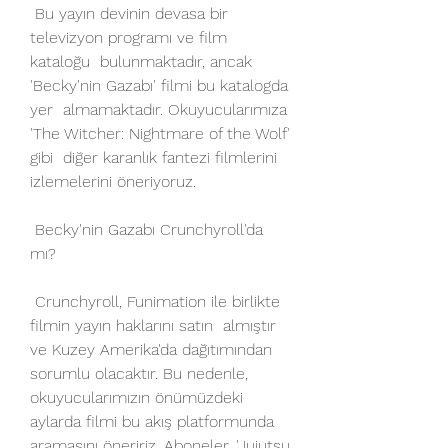
 Bu yayın devinin devasa bir 
televizyon programı ve film 
kataloğu  bulunmaktadır, ancak 
'Becky'nin Gazabı' filmi bu katalogda 
yer  almamaktadır. Okuyucularımıza 
'The Witcher: Nightmare of the Wolf' 
gibi  diğer karanlık fantezi filmlerini 
izlemelerini öneriyoruz.
 Becky'nin Gazabı Crunchyroll'da 
mı?
 Crunchyroll, Funimation ile birlikte 
filmin yayın haklarını satın  almıştır 
ve Kuzey Amerika'da dağıtımından 
sorumlu olacaktır. Bu nedenle,  
okuyucularımızın önümüzdeki 
aylarda filmi bu akış platformunda  
aramasını öneririz. Aboneler, 'Jujutsu 