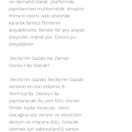
on-demand olarak  platformda 
yayınlanması muhtemeldir. Amazon 
Prime'ın resmi web sitesinde  
karanlık fantezi filmlerini 
arayabilirsiniz. Benzer bir şey arayan  
izleyiciler, orijinal şov 'Dororo'yu 
izleyebilirler.
 Becky'nin Gazabı Ne Zaman 
Disney+'da Olacak?
 Becky'nin Gazabı, Becky'nin Gazabı 
serisinin en son bölümü, 8 
Temmuz'da  Disney+'da 
yayınlanacak! Bu yeni film, önceki 
filmler kadar heyecan  verici 
olacağına söz veriyor ve izleyicileri 
aksiyon ve macera dolu  tutacak. 
İzlemek için sabırsızlanı02 saniye 