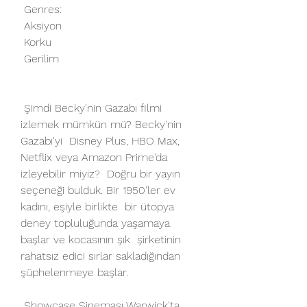
 Genres:
 Aksiyon
 Korku
 Gerilim
 Şimdi Becky'nin Gazabı filmi 
izlemek mümkün mü? Becky'nin 
Gazabı'yi  Disney Plus, HBO Max, 
Netflix veya Amazon Prime'da 
izleyebilir miyiz?  Doğru bir yayın 
seçeneği bulduk. Bir 1950'ler ev 
kadını, eşiyle birlikte  bir ütopya 
deney topluluğunda yaşamaya 
başlar ve kocasının şık  şirketinin 
rahatsız edici sırlar sakladığından 
şüphelenmeye başlar.
 Showcase Sineması Warwick'ta, 