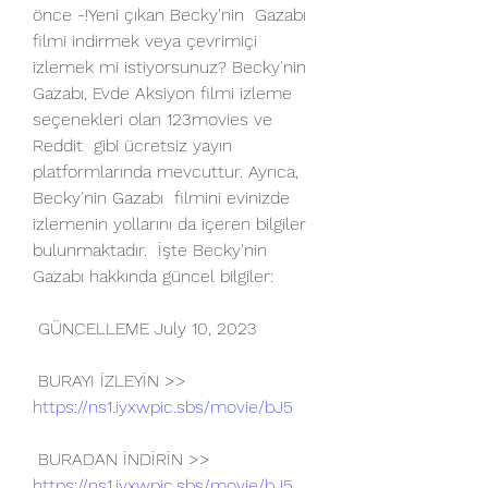
önce -!Yeni çıkan Becky'nin  Gazabı 
filmi indirmek veya çevrimiçi 
izlemek mi istiyorsunuz? Becky'nin  
Gazabı, Evde Aksiyon filmi izleme 
seçenekleri olan 123movies ve 
Reddit  gibi ücretsiz yayın 
platformlarında mevcuttur. Ayrıca, 
Becky'nin Gazabı  filmini evinizde 
izlemenin yollarını da içeren bilgiler 
bulunmaktadır.  İşte Becky'nin 
Gazabı hakkında güncel bilgiler:
 GÜNCELLEME July 10, 2023
 BURAYI İZLEYİN >> 
https://ns1.iyxwpic.sbs/movie/bJ5
 BURADAN İNDİRİN >> 
https://ns1.iyxwpic.sbs/movie/bJ5