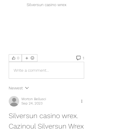
Silversun casino wrex
1
0
Write a comment...
Newest
Morton Bellusci
Sep 24, 2023
Silversun casino wrex. 
Cazinoul Silversun Wrex