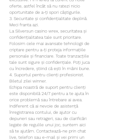
oferte, astfel încât să nu ratezi nicio 
oportunitate de a-ți spori câștigurile.
3. Securitate și confidențialitate deplină. 
Meci franta azi.
La Silversun casino wrex, securitatea și 
confidențialitatea tale sunt prioritare. 
Folosim cele mai avansate tehnologii de 
criptare pentru a-ți proteja informațiile 
personale și financiare. Toate tranzacțiile 
tale sunt sigure și confidențiale. Poți juca 
cu încredere, știind că ești în mâini bune.
4. Suportul pentru clienți profesionist. 
Biletul zilei winner.
Echipa noastră de suport pentru clienți 
este disponibilă 24/7 pentru a te ajuta în 
orice problemă sau întrebare ai avea. 
Indiferent că ai nevoie de asistență 
înregistrarea contului, de ajutor cu 
depuneri sau retrageri, sau de clarificări 
legate de regulile unui joc, suntem aici 
să te ajutăm. Contactează-ne prin chat 
live, telefon sau e-mail și vei primi un 