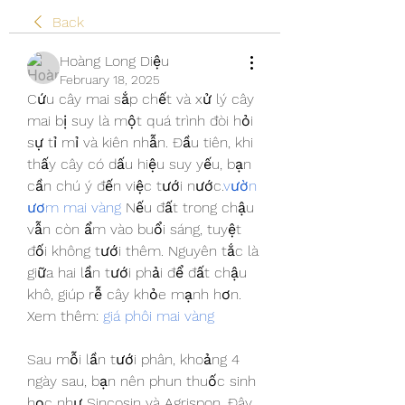
Back
Hoàng Long Diệu
February 18, 2025
Cứu cây mai sắp chết và xử lý cây 
mai bị suy là một quá trình đòi hỏi 
sự tỉ mỉ và kiên nhẫn. Đầu tiên, khi 
thấy cây có dấu hiệu suy yếu, bạn 
cần chú ý đến việc tưới nước.
vườn 
ươm mai vàng
 Nếu đất trong chậu 
vẫn còn ẩm vào buổi sáng, tuyệt 
đối không tưới thêm. Nguyên tắc là 
giữa hai lần tưới phải để đất chậu 
khô, giúp rễ cây khỏe mạnh hơn.
Xem thêm: 
giá phôi mai vàng
Sau mỗi lần tưới phân, khoảng 4 
ngày sau, bạn nên phun thuốc sinh 
học như Sincosin và Agrispon. Đây 