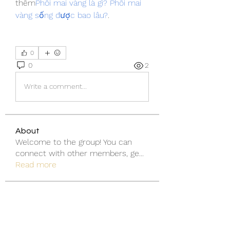
thêm
Phôi mai vàng là gì? Phôi mai 
vàng sống được bao lâu?
.
0
0
2
Write a comment...
About
Welcome to the group! You can
connect with other members, ge
...
Read more
Members
Discord Armenia
Follow