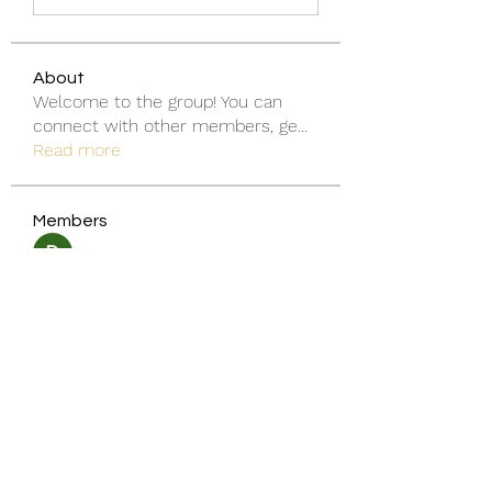
About
Welcome to the group! You can
connect with other members, ge
...
Read more
Members
Discord Armenia
Follow
blanchedonnas
Follow
blanchedonnas
Shohel Arman
Follow
qcj12811
Follow
qcj12811
Jo Flowers
Follow
See All Members (306)