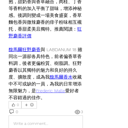
抱，甜奶香與香草融合，肉桂、丁香
等香料的加入平衡了甜味，增添神秘
感。後調則變成一場美食盛宴，香草
麵包香與微辣麝香的痱子粉味相互襯
托，香甜柔美且獨特。推薦閱讀：
狂
野麝香評價
馥馬爾狂野麝香
與 LABDANUM 18 雖
同出一源卻各具特色，前者偏香草香
料調，後者更偏粉質、樹脂調。狂野
麝香以其獨特的魅力和良好的持久
度、擴散度，成為我
馥馬爾香水
收藏
中不可或缺的一員，為我的日常增添
無限魅力，是
Frederic Malle
愛好者
不容錯過的佳作。
0
0
3
Write a comment...