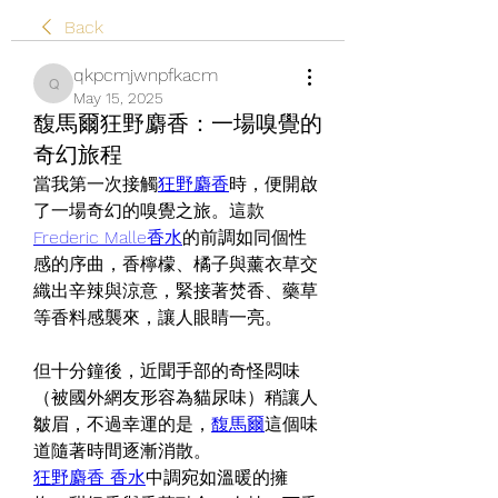
Back
qkpcmjwnpfkacm
qkpcmjwnpfkacm
May 15, 2025
馥馬爾狂野麝香：一場嗅覺的
奇幻旅程
當我第一次接觸
狂野麝香
時，便開啟
了一場奇幻的嗅覺之旅。這款
Frederic Malle香水
的前調如同個性
感的序曲，香檸檬、橘子與薰衣草交
織出辛辣與涼意，緊接著焚香、藥草
等香料感襲來，讓人眼睛一亮。
但十分鐘後，近聞手部的奇怪悶味
（被國外網友形容為貓尿味）稍讓人
皺眉，不過幸運的是，
馥馬爾
這個味
道隨著時間逐漸消散。
狂野麝香 香水
中調宛如溫暖的擁