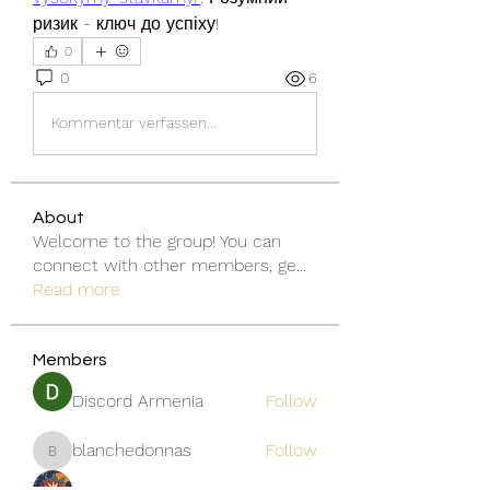
ризик - ключ до успіху!
0
0
6
Kommentar verfassen...
About
Welcome to the group! You can
connect with other members, ge
...
Read more
Members
Discord Armenia
Follow
blanchedonnas
Follow
blanchedonnas