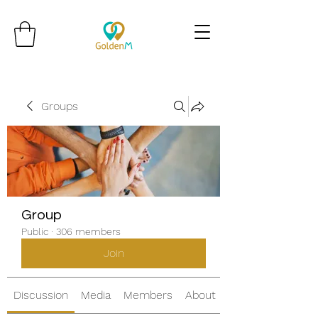
Groups
Group
Public
·
306 members
Join
Discussion
Media
Members
About