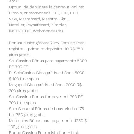
<br>
Opțiuni de depunere la cazinouri online: 
Bitcoin, criptomonedă BTC, LTC, ETH, 
VISA, Mastercard, Maestro, Skrill, 
Neteller, Paysafecard, Zimpler, 
INSTADEBIT, Webmoney<br>
Bonusuri câștigătoareRuby Fortune Para 
registro + primeiro depósito 110 R$ 350 
giros grátis
Sol Cassino Bônus para pagamento 5000 
R$ 700 FS
BitSpinCasino Giros grátis e bônus 5000 
$ 100 free spins
Megapari Giros grátis e bônus 2000 R$ 
300 giros grátis
Sol Cassino Bonus for payment 790 R$ 
700 free spins
Spin Samurai Bônus de boas-vindas 175 
btc 750 giros grátis
Metaspins Bônus para pagamento 1250 $ 
100 giros grátis
Bodog Cassino For registration + first 