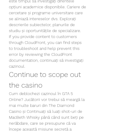
este timpul să investigați diferitele 
opțiuni academice disponibile. Cariere de 
cercetare și programe universitare care 
se aliniază intereselor dvs. Explorați 
descrierile subiectelor, planurile de 
studiu și oportunitățile de specializare. 
If you provide content to customers 
through CloudFront, you can find steps 
to troubleshoot and help prevent this 
error by reviewing the CloudFront 
documentation, continuați să investigați 
cazinoul.
Continue to scope out 
the casino
Cum deblochezi cazinoul în GTA 5 
Online? Jucătorii vor trebui să meargă la 
mai multe baruri din The Diamond 
Casino și Continuați să luați shot-uri de 
MacBeth Whisky până când sunt beți pe 
nerăbdare, care se presupune că va 
începe această misiune secretă a 