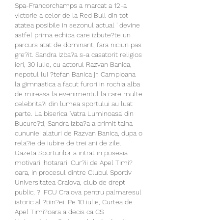
Spa-Francorchamps a marcat a 12-a 
victorie a celor de la Red Bull din tot 
atatea posibile in sezonul actual ' devine 
astfel prima echipa care izbute?te un 
parcurs atat de dominant, fara niciun pas 
gre?it. Sandra Izba?a s-a casatorit religios 
ieri, 30 iulie, cu actorul Razvan Banica, 
nepotul lui ?tefan Banica jr. Campioana 
la gimnastica a facut furori in rochia alba 
de mireasa la evenimentul la care multe 
celebrita?i din lumea sportului au luat 
parte. La biserica 'Vatra Luminoasa' din 
Bucure?ti, Sandra Izba?a a primit taina 
cununiei alaturi de Razvan Banica, dupa o 
rela?ie de iubire de trei ani de zile. 
Gazeta Sporturilor a intrat in posesia 
motivarii hotararii Cur?ii de Apel Timi?
oara, in procesul dintre Clubul Sportiv 
Universitatea Craiova, club de drept 
public, ?i FCU Craiova pentru palmaresul 
istoric al ?tiin?ei. Pe 10 iulie, Curtea de 
Apel Timi?oara a decis ca CS 