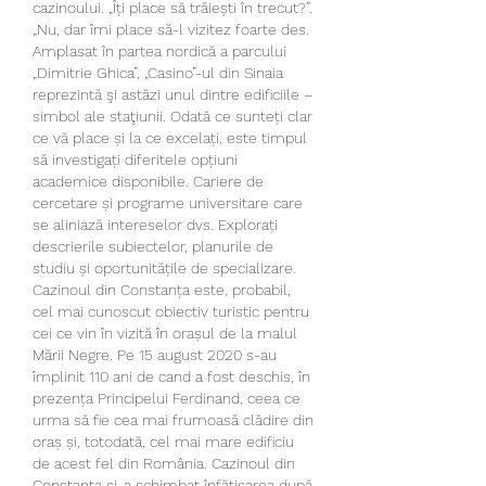
cazinoului. „Îți place să trăiești în trecut?”. 
„Nu, dar îmi place să-l vizitez foarte des. 
Amplasat în partea nordică a parcului 
„Dimitrie Ghica”, „Casino”-ul din Sinaia 
reprezintă şi astăzi unul dintre edificiile – 
simbol ale staţiunii. Odată ce sunteți clar 
ce vă place și la ce excelați, este timpul 
să investigați diferitele opțiuni 
academice disponibile. Cariere de 
cercetare și programe universitare care 
se aliniază intereselor dvs. Explorați 
descrierile subiectelor, planurile de 
studiu și oportunitățile de specializare. 
Cazinoul din Constanța este, probabil, 
cel mai cunoscut obiectiv turistic pentru 
cei ce vin în vizită în orașul de la malul 
Mării Negre. Pe 15 august 2020 s-au 
împlinit 110 ani de cand a fost deschis, în 
prezența Principelui Ferdinand, ceea ce 
urma să fie cea mai frumoasă clădire din 
oraș și, totodată, cel mai mare edificiu 
de acest fel din România. Cazinoul din 
Constanța și-a schimbat înfățișarea după 