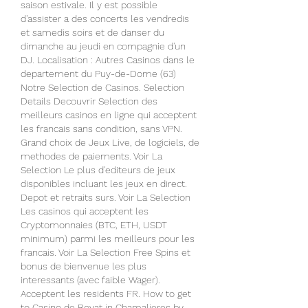
saison estivale. Il y est possible 
d'assister a des concerts les vendredis 
et samedis soirs et de danser du 
dimanche au jeudi en compagnie d'un 
DJ. Localisation : Autres Casinos dans le 
departement du Puy-de-Dome (63) 
Notre Selection de Casinos. Selection 
Details Decouvrir Selection des 
meilleurs casinos en ligne qui acceptent 
les francais sans condition, sans VPN. 
Grand choix de Jeux Live, de logiciels, de 
methodes de paiements. Voir La 
Selection Le plus d'editeurs de jeux 
disponibles incluant les jeux en direct. 
Depot et retraits surs. Voir La Selection 
Les casinos qui acceptent les 
Cryptomonnaies (BTC, ETH, USDT 
minimum) parmi les meilleurs pour les 
francais. Voir La Selection Free Spins et 
bonus de bienvenue les plus 
interessants (avec faible Wager). 
Acceptent les residents FR. How to get 
to Casino de Royat in Chamalieres by 