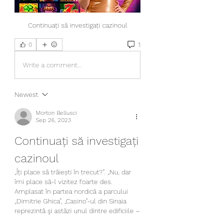
Continuați să investigați cazinoul
1
0
Write a comment...
Newest
Morton Bellusci
Sep 26, 2023
Continuați să investigați 
cazinoul
„Îți place să trăiești în trecut?”. „Nu, dar 
îmi place să-l vizitez foarte des. 
Amplasat în partea nordică a parcului 
„Dimitrie Ghica”, „Casino”-ul din Sinaia 
reprezintă şi astăzi unul dintre edificiile – 