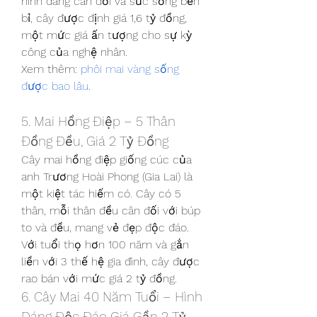
hình dáng cân đối và sức sống bền 
bỉ, cây được định giá 1,6 tỷ đồng, 
một mức giá ấn tượng cho sự kỳ 
công của nghệ nhân.
Xem thêm: 
phôi mai vàng sống 
được bao lâu
.
5. Mai Hồng Điệp – 5 Thân 
Đồng Đều, Giá 2 Tỷ Đồng
Cây mai hồng điệp giống cúc của 
anh Trương Hoài Phong (Gia Lai) là 
một kiệt tác hiếm có. Cây có 5 
thân, mỗi thân đều cân đối với búp 
to và đều, mang vẻ đẹp độc đáo. 
Với tuổi thọ hơn 100 năm và gắn 
liền với 3 thế hệ gia đình, cây được 
rao bán với mức giá 2 tỷ đồng.
6. Cây Mai 40 Năm Tuổi – Hình 
Dáng Độc Đáo Giá Gần 2 Tỷ 