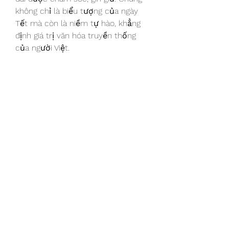
không chỉ là biểu tượng của ngày 
Tết mà còn là niềm tự hào, khẳng 
định giá trị văn hóa truyền thống 
của người Việt.
Chắc chắn rằng, những cây mai này 
sẽ tiếp tục làm say lòng các tín đồ 
yêu mai, mang sắc xuân rực rỡ đến 
khắp mọi miền đất nước. Các bạn 
có thể tham khảo thêm về 
Top 10 
vườn mai vàng lớn nhất Bến Tre 
hiện nay
.
0
0
Write a comment...
About