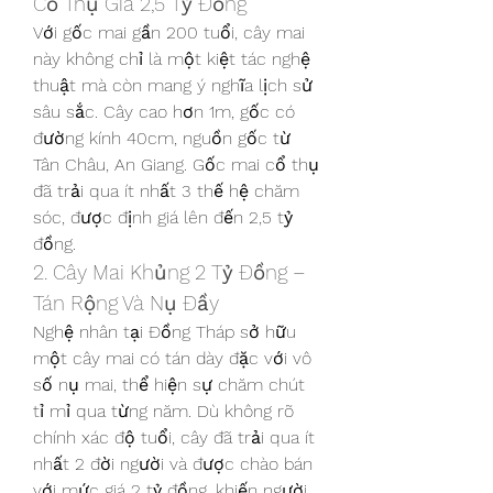
Cổ Thụ Giá 2,5 Tỷ Đồng
Với gốc mai gần 200 tuổi, cây mai 
này không chỉ là một kiệt tác nghệ 
thuật mà còn mang ý nghĩa lịch sử 
sâu sắc. Cây cao hơn 1m, gốc có 
đường kính 40cm, nguồn gốc từ 
Tân Châu, An Giang. Gốc mai cổ thụ 
đã trải qua ít nhất 3 thế hệ chăm 
sóc, được định giá lên đến 2,5 tỷ 
đồng.
2. Cây Mai Khủng 2 Tỷ Đồng – 
Tán Rộng Và Nụ Đầy
Nghệ nhân tại Đồng Tháp sở hữu 
một cây mai có tán dày đặc với vô 
số nụ mai, thể hiện sự chăm chút 
tỉ mỉ qua từng năm. Dù không rõ 
chính xác độ tuổi, cây đã trải qua ít 
nhất 2 đời người và được chào bán 
với mức giá 2 tỷ đồng, khiến người 