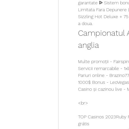
garantate ᐉ Sistem bonus
Limitata Fara Depunere (1
Sizzling Hot Deluxe + 75
a doua.
Campionatul Ang
anglia
Multe promoții - Fairspin
Servicii remarcabile - 1x
Pariuri online - Brazino7
1000$ Bonus - LeoVegas
Casino și cazinou live -
<br>
TOP Casinos 2023Ruby F
grátis