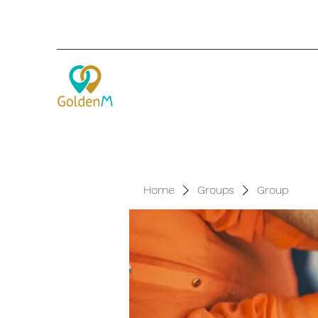
Home
Groups
Group