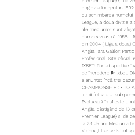
Premier League) și de zece
englez a început în 1892
cu schimbarea numelui pri
League, a doua divizie a 
ale meciurilor sunt afișa
dumneavoastră. 1958 - 199
din 2004 ( Liga a doua) Or
Anglia Țara Galilor: Partic
Profesional: Site oficial: 
1XBET! Pariuri sportive 
de încredere ᐉ 1xbet. Div
a anunțat încă trei cazu
CHAMPIONSHIP : • TOTAL
lumii fotbalului sub pore
Evoluează în și este unul
Anglia, câștigând de 13 o
Premier League) și de z
la 23 de ani. Meciuri alt
Vizionați transmisiuni sp