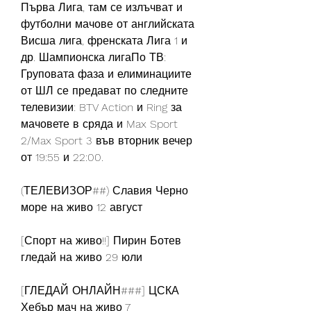
Първа Лига, там се излъчват и 
футболни мачове от английската 
Висша лига, френската Лига 1 и 
др. Шампионска лигаПо ТВ: 
Груповата фаза и елиминациите 
от ШЛ се предават по следните 
телевизии: BTV Action и Ring за 
мачовете в сряда и Max Sport 
2/Max Sport 3 във вторник вечер 
от 19:55 и 22:00.
(ТЕЛЕВИЗОР##) Славия Черно 
море на живо 12 август
[Спорт на живо!!] Пирин Ботев 
гледай на живо 29 юли
[ГЛЕДАЙ ОНЛАЙН###] ЦСКА 
Хебър мач на живо 7