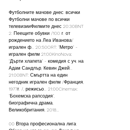
Футболните мачове днес: всички 
Футболни мачове по всички 
телевизииФилмите днес 20:30BNT 
2: Пеещите обувки /100 г. от 
рождението на Леа Иванова/ 
игрален ф... 20:50ORT: "Метро" - 
игрален филм 21:00KinoNova: 
"Дърти хлапета" - комедия с уч. на 
Адам Сандлър, Кевин Джей... 
21:00BNT: Смъртта на един 
негодник игрален филм /Франция, 
1977г. /, режисьо... 21:00Cinemax: 
"Бохемска рапсодия", 
биографична драма, 
Великобритания, 2018...
00 Втора професионална лига: 