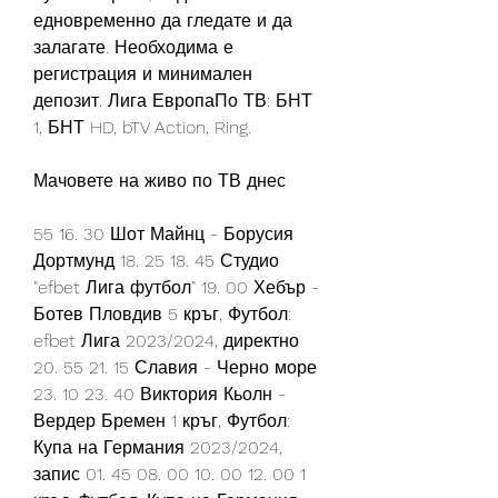
едновременно да гледате и да 
залагате. Необходима е 
регистрация и минимален 
депозит. Лига ЕвропаПо ТВ: БНТ 
1, БНТ HD, bTV Action, Ring.
Мачовете на живо по ТВ днес
55 16. 30 Шот Майнц - Борусия 
Дортмунд 18. 25 18. 45 Студио 
"efbet Лига футбол" 19. 00 Хебър - 
Ботев Пловдив 5 кръг, Футбол: 
efbet Лига 2023/2024, директно 
20. 55 21. 15 Славия - Черно море 
23. 10 23. 40 Виктория Кьолн - 
Вердер Бремен 1 кръг, Футбол: 
Купа на Германия 2023/2024, 
запис 01. 45 08. 00 10. 00 12. 00 1 