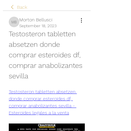
Back
Morton Bellusci
Morton Bellusci
September 18, 2023
Testosteron tabletten 
absetzen donde 
comprar esteroides df, 
comprar anabolizantes 
sevilla
Testosteron tabletten absetzen 
donde comprar esteroides df, 
comprar anabolizantes sevilla - 
Esteroides legales a la venta