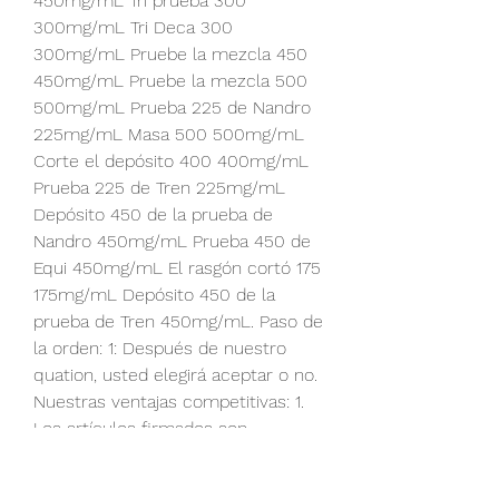
450mg/mL Tri prueba 300 
300mg/mL Tri Deca 300 
300mg/mL Pruebe la mezcla 450 
450mg/mL Pruebe la mezcla 500 
500mg/mL Prueba 225 de Nandro 
225mg/mL Masa 500 500mg/mL 
Corte el depósito 400 400mg/mL 
Prueba 225 de Tren 225mg/mL 
Depósito 450 de la prueba de 
Nandro 450mg/mL Prueba 450 de 
Equi 450mg/mL El rasgón cortó 175 
175mg/mL Depósito 450 de la 
prueba de Tren 450mg/mL. Paso de 
la orden: 1: Después de nuestro 
quation, usted elegirá aceptar o no. 
Nuestras ventajas competitivas: 1.
Los artículos firmados son 
responsabilidad de los autores y no 
necesariamente reflejan la opinión 