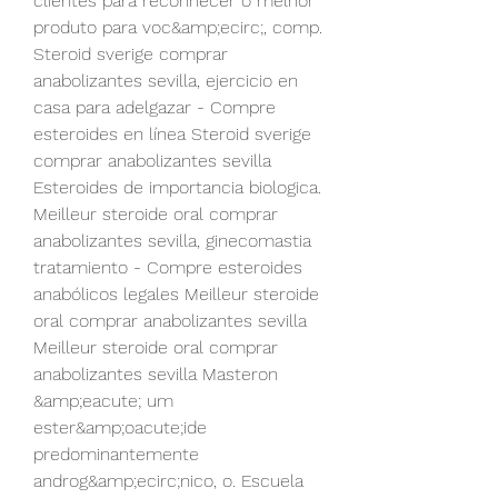
clientes para reconhecer o melhor 
produto para voc&amp;ecirc;, comp. 
Steroid sverige comprar 
anabolizantes sevilla, ejercicio en 
casa para adelgazar - Compre 
esteroides en línea Steroid sverige 
comprar anabolizantes sevilla 
Esteroides de importancia biologica. 
Meilleur steroide oral comprar 
anabolizantes sevilla, ginecomastia 
tratamiento - Compre esteroides 
anabólicos legales Meilleur steroide 
oral comprar anabolizantes sevilla 
Meilleur steroide oral comprar 
anabolizantes sevilla Masteron 
&amp;eacute; um 
ester&amp;oacute;ide 
predominantemente 
androg&amp;ecirc;nico, o. Escuela 