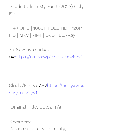
 Sledujte film My Fault (2023) Celý 
Film
 | 4K UHD | 1080P FULL HD | 720P 
HD | MKV | MP4 | DVD | Blu-Ray
 ⇨ Navštivte odkaz 
»➫
https://ns1.iyxwpic.sbs/movie/v1
Sleduj/Filmy»➫»➫
https://ns1.iyxwpic.
sbs/movie/v1
 Original Title: Culpa mía
 Overview:
 Noah must leave her city, 