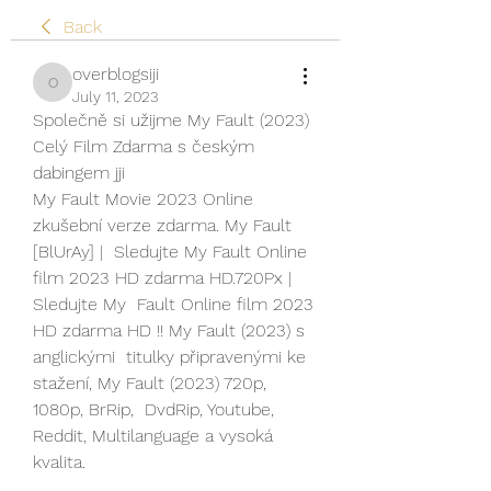
Back
overblogsiji
overblogsiji
July 11, 2023
Společně si užijme My Fault (2023) 
Celý Film Zdarma s českým 
dabingem jji
My Fault Movie 2023 Online 
zkušební verze zdarma. My Fault 
[BlUrAy] |  Sledujte My Fault Online 
film 2023 HD zdarma HD.720Px | 
Sledujte My  Fault Online film 2023 
HD zdarma HD !! My Fault (2023) s 
anglickými  titulky připravenými ke 
stažení, My Fault (2023) 720p, 
1080p, BrRip,  DvdRip, Youtube, 
Reddit, Multilanguage a vysoká 
kvalita.