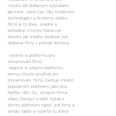
mnoho lidí oblíbeným způsobem, 
jak trávit  volný čas. Díky moderním 
technologiím a širokému výběru 
filmů je to dnes  snadné a 
pohodlné. V tomto článku se 
dozvíte, jak snadno sledovat své  
oblíbené filmy v pohodlí domova.
 Vyberte si platformu pro 
streamování filmů
 Nejprve si vyberte platformu, 
kterou chcete používat pro 
streamování  filmů. Existuje mnoho 
populárních platforem, jako jsou 
Netflix, HBO Go,  Amazon Prime 
Video, Disney+ a další. Každá z 
těchto platforem nabízí  jiné filmy a 
seriály, takže si vyberte tu, která 