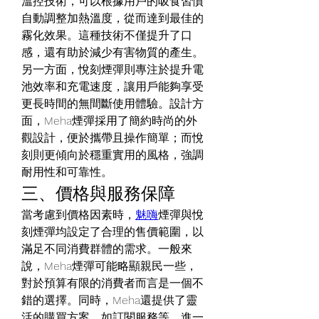
溫控技術，可以根據用戶的吸食習慣
自動調整加熱溫度，從而達到最佳的
霧化效果。這種技術不僅提升了口
感，還有助於減少有害物質的產生。
另一方面，悅刻煙彈則專注於提升電
池效率和充電速度，讓用戶能夠享受
更長時間的無間斷使用體驗。設計方
面，Meha煙彈採用了簡約時尚的外
觀設計，便於攜帶且操作簡單；而悅
刻則更傾向於穩重實用的風格，強調
耐用性和可靠性。
三、價格與服務保障
當考慮到價格因素時，
魅嗨
煙彈與悅
刻煙彈均設定了合理的售價範圍，以
滿足不同消費群體的需求。一般來
說，Meha煙彈可能略顯親民一些，
對於預算有限的消費者而言是一個不
錯的選擇。同時，Meha還提供了靈
活的購買方案，如訂閱服務等，進一