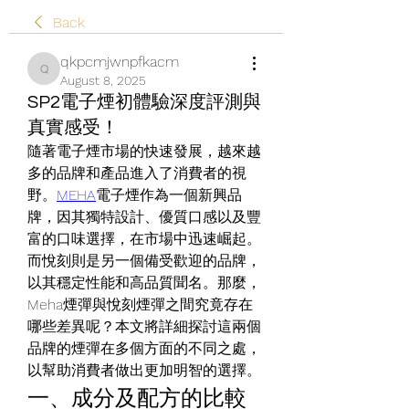
Back
qkpcmjwnpfkacm
qkpcmjwnpfkacm
August 8, 2025
SP2電子煙初體驗深度評測與
真實感受！
隨著電子煙市場的快速發展，越來越
多的品牌和產品進入了消費者的視
野。
MEHA
電子煙作為一個新興品
牌，因其獨特設計、優質口感以及豐
富的口味選擇，在市場中迅速崛起。
而悅刻則是另一個備受歡迎的品牌，
以其穩定性能和高品質聞名。那麼，
Meha煙彈與悅刻煙彈之間究竟存在
哪些差異呢？本文將詳細探討這兩個
品牌的煙彈在多個方面的不同之處，
以幫助消費者做出更加明智的選擇。
一、成分及配方的比較