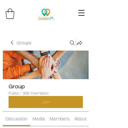
Groups
Group
Public
·
306 members
Join
Discussion
Media
Members
About