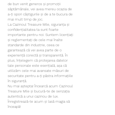
de bun venit generos și promoții 
săptămânale, vei avea mereu ocazia de 
a-ți spori câștigurile și de a te bucura de 
mai mult timp de joc.
La Cazinoul Treasure Mile, siguranța și 
confidențialitatea ta sunt foarte 
importante pentru noi. Suntem licențiați 
și reglementați de cele mai înalte 
standarde din industrie, ceea ce 
garantează că vei avea parte de o 
experiență corectă și transparentă. În 
plus, înțelegem că protejarea datelor 
tale personale este esențială, așa că 
utilizăm cele mai avansate măsuri de 
securitate pentru a-ți păstra informațiile 
în siguranță.
Nu mai aștepta! Încearcă acum Cazinoul 
Treasure Mile și bucură-te de senzația 
autentică a unui cazinou de lux. 
Înregistrează-te acum și lasă magia să 
înceapă!