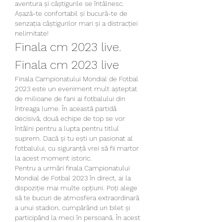
aventura și câștigurile se întâlnesc. 
Așază-te confortabil și bucură-te de 
senzația câștigurilor mari și a distracției 
nelimitate!
Finala cm 2023 live. 
Finala cm 2023 live
Finala Campionatului Mondial de Fotbal 
2023 este un eveniment mult așteptat 
de milioane de fani ai fotbalului din 
întreaga lume. În această partidă 
decisivă, două echipe de top se vor 
întâlni pentru a lupta pentru titlul 
suprem. Dacă și tu ești un pasionat al 
fotbalului, cu siguranță vrei să fii martor 
la acest moment istoric.
Pentru a urmări finala Campionatului 
Mondial de Fotbal 2023 în direct, ai la 
dispoziție mai multe opțiuni. Poți alege 
să te bucuri de atmosfera extraordinară 
a unui stadion, cumpărând un bilet și 
participând la meci în persoană. În acest 