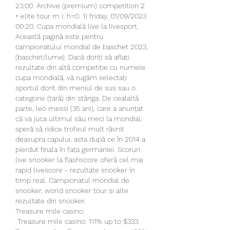
23:00. Archive (premium) competition 2 
• elite tour m i; h=0. 1) friday, 01/09/2023 
00:20. Cupa mondială live la livesport. 
Această pagină este pentru 
campionatului mondial de baschet 2023, 
(baschet/lume). Dacă doriți să aflați 
rezultate din altă competiție cu numele 
cupa mondială, vă rugăm selectați 
sportul dorit din meniul de sus sau o 
categorie (țară) din stânga. De cealaltă 
parte, leo messi (35 ani), care a anunțat 
că va juca ultimul său meci la mondial, 
speră să ridice trofeul mult râvnit 
deasupra capului, asta după ce în 2014 a 
pierdut finala în fața germaniei. Scoruri 
live snooker la flashscore oferă cel mai 
rapid livescore - rezultate snooker în 
timp real. Campionatul mondial de 
snooker, world snooker tour și alte 
rezultate din snooker. 
Treasure mile casino.
 Treasure mile casino: 111% up to $333. 