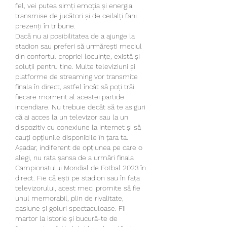
fel, vei putea simți emoția și energia 
transmise de jucători și de ceilalți fani 
prezenți în tribune.
Dacă nu ai posibilitatea de a ajunge la 
stadion sau preferi să urmărești meciul 
din confortul propriei locuințe, există și 
soluții pentru tine. Multe televiziuni și 
platforme de streaming vor transmite 
finala în direct, astfel încât să poți trăi 
fiecare moment al acestei partide 
incendiare. Nu trebuie decât să te asiguri 
că ai acces la un televizor sau la un 
dispozitiv cu conexiune la internet și să 
cauți opțiunile disponibile în țara ta.
Așadar, indiferent de opțiunea pe care o 
alegi, nu rata șansa de a urmări finala 
Campionatului Mondial de Fotbal 2023 în 
direct. Fie că ești pe stadion sau în fața 
televizorului, acest meci promite să fie 
unul memorabil, plin de rivalitate, 
pasiune și goluri spectaculoase. Fii 
martor la istorie și bucură-te de 