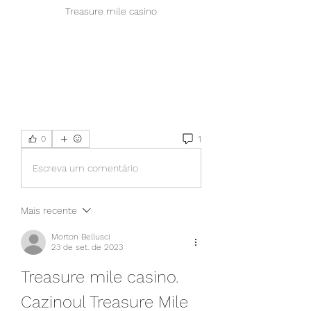
Treasure mile casino
1
0
Escreva um comentário
Mais recente
Morton Bellusci
23 de set. de 2023
Treasure mile casino. 
Cazinoul Treasure Mile