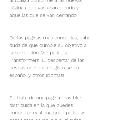
actualiza conforme a las nuevas 
páginas que van apareciendo y 
aquellas que se van cerrando.
De las páginas más conocidas, cabe 
duda de que cumple su objetivo a 
la perfección ¡Ver película 
Transformers: El despertar de las 
bestias online sin registrase en 
español y otros idiomas!
Se trata de una página muy bien 
distribuida en la que puedes 
encontrar casi cualquier películas 
completas online, sin publicidad y 
en calidad Full HD y 4K.