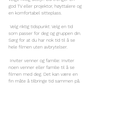
god TV eller projektor, høyttalere og  
en komfortabel sitteplass.
 Velg riktig tidspunkt: Velg en tid 
som passer for deg og gruppen din.  
Sørg for at du har nok tid til å se 
hele filmen uten avbrytelser.
 Inviter venner og familie: Inviter 
noen venner eller familie til å se  
filmen med deg. Det kan være en 
fin måte å tilbringe tid sammen på.
 Med disse tipsene kan du få en 
fantastisk filmopplevelse hjemme. 
Bare husk å velge riktig film og lage 
en god stemning. Kos deg!
0
0