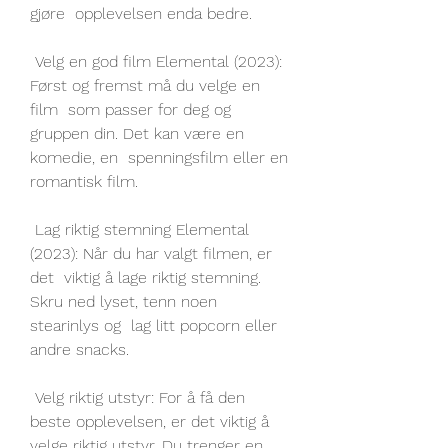
gjøre  opplevelsen enda bedre.
 Velg en god film Elemental (2023): 
Først og fremst må du velge en 
film  som passer for deg og 
gruppen din. Det kan være en 
komedie, en  spenningsfilm eller en 
romantisk film.
 Lag riktig stemning Elemental 
(2023): Når du har valgt filmen, er 
det  viktig å lage riktig stemning. 
Skru ned lyset, tenn noen 
stearinlys og  lag litt popcorn eller 
andre snacks.
 Velg riktig utstyr: For å få den 
beste opplevelsen, er det viktig å  
velge riktig utstyr. Du trenger en 