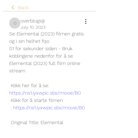
Back
overblogsiji
overblogsiji
July 10, 2023
Se Elemental (2023) filmen gratis 
og i sin helhet fqo
01 for sekunder siden - Bruk 
koblingene nedenfor for å se 
Elemental (2023) full film online 
stream
 Klikk her for å se: 
https://ns1.iyxwpic.sbs/movie/B0
 Klikk for å starte filmen
 : 
https://ns1.iyxwpic.sbs/movie/B0
 Original Title: Elemental