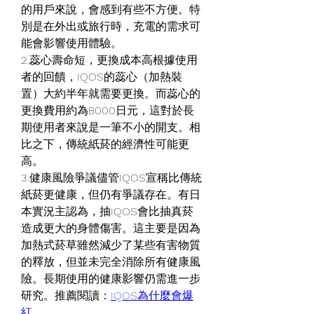
的用戶來說，會感到有些不方便。特
別是在外出或旅行時，充電的需求可
能會影響使用體驗。
2.蕊心壽命短，更換成本高根據使用
者的回饋，IQOS的蕊心（加熱裝
置）大約半年就需要更換。而蕊心的
更換費用約為8000日元，這對於長
期使用者來說是一筆不小的開支。相
比之下，傳統紙菸的經濟性可能更
高。
3.健康風險爭議儘管IQOS宣稱比傳統
紙菸更健康，但仍有爭議存在。有日
本實況主認為，抽IQOS會比抽真菸
造成更大的身體傷害。這主要是因為
加熱式菸草雖然減少了某些有害物質
的釋放，但並未完全消除所有健康風
險。長期使用的健康影響仍需進一步
研究。推薦閱讀：
IQOS為什麼會爆
紅