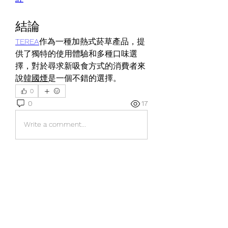
結論
TEREA
作為一種加熱式菸草產品，提
供了獨特的使用體驗和多種口味選
擇，對於尋求新吸食方式的消費者來
說
韓國煙
是
一個不錯的選擇。
0
0
17
Write a comment...
About
Welcome to the group! You can
connect with other members, ge
...
Read more