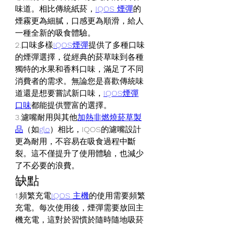
味道。相比傳統紙菸，
IQOS 煙彈
的
煙霧更為細膩，口感更為順滑，給人
一種全新的吸食體驗。
2.口味多樣
IQOS煙彈
提供了多種口味
的煙彈選擇，從經典的菸草味到各種
獨特的水果和香料口味，滿足了不同
消費者的需求。無論您是喜歡傳統味
道還是想要嘗試新口味，
IQOS煙彈
口味
都能提供豐富的選擇。
3.濾嘴耐用與其他
加熱非燃燒菸草製
品
（如
glo
）相比，IQOS的濾嘴設計
更為耐用，不容易在吸食過程中斷
裂。這不僅提升了使用體驗，也減少
了不必要的浪費。
缺點
1.頻繁充電
IQOS 主機
的使用需要頻繁
充電。每次使用後，煙彈需要放回主
機充電，這對於習慣於隨時隨地吸菸