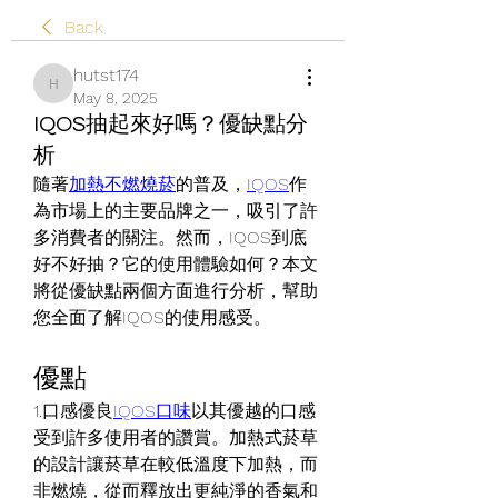
Back
hutst174
hutst174
May 8, 2025
IQOS抽起來好嗎？優缺點分
析
隨著
加熱不燃燒菸
的普及，
IQOS
作
為市場上的主要品牌之一，吸引了許
多消費者的關注。然而，IQOS到底
好不好抽？它的使用體驗如何？本文
將從優缺點兩個方面進行分析，幫助
您全面了解IQOS的使用感受。
優點
1.口感優良
IQOS口味
以其優越的口感
受到許多使用者的讚賞。加熱式菸草
的設計讓菸草在較低溫度下加熱，而
非燃燒，從而釋放出更純淨的香氣和