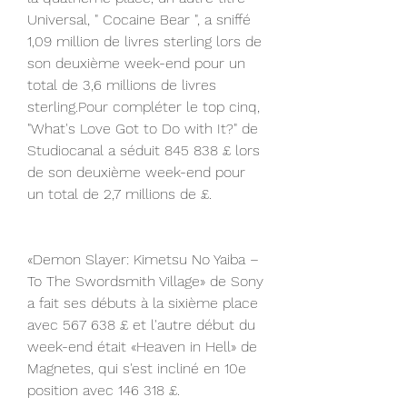
Universal, " Cocaine Bear ", a sniffé 
1,09 million de livres sterling lors de 
son deuxième week-end pour un 
total de 3,6 millions de livres 
sterling.Pour compléter le top cinq, 
"What's Love Got to Do with It?" de 
Studiocanal a séduit 845 838 £ lors 
de son deuxième week-end pour 
un total de 2,7 millions de £.
«Demon Slayer: Kimetsu No Yaiba – 
To The Swordsmith Village» de Sony 
a fait ses débuts à la sixième place 
avec 567 638 £ et l'autre début du 
week-end était «Heaven in Hell» de 
Magnetes, qui s'est incliné en 10e 
position avec 146 318 £.