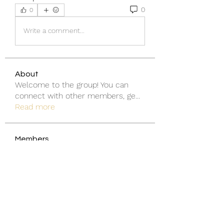
0
0
Write a comment...
About
Welcome to the group! You can
connect with other members, ge
...
Read more
Members
Discord Armenia
Follow
blanchedonnas
Follow
blanchedonnas
Shohel Arman
Follow