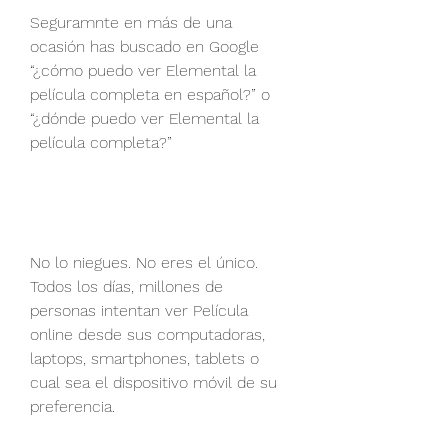
Seguramnte en más de una 
ocasión has buscado en Google 
“¿cómo puedo ver Elemental la 
película completa en español?” o 
“¿dónde puedo ver Elemental la 
película completa?”
No lo niegues. No eres el único. 
Todos los días, millones de 
personas intentan ver Película 
online desde sus computadoras, 
laptops, smartphones, tablets o 
cual sea el dispositivo móvil de su 
preferencia.