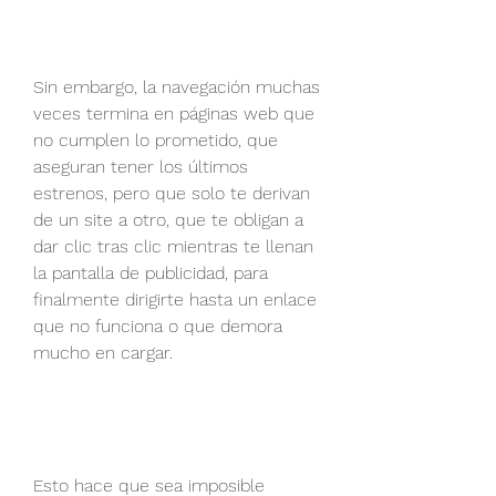
Sin embargo, la navegación muchas 
veces termina en páginas web que 
no cumplen lo prometido, que 
aseguran tener los últimos 
estrenos, pero que solo te derivan 
de un site a otro, que te obligan a 
dar clic tras clic mientras te llenan 
la pantalla de publicidad, para 
finalmente dirigirte hasta un enlace 
que no funciona o que demora 
mucho en cargar.
Esto hace que sea imposible 