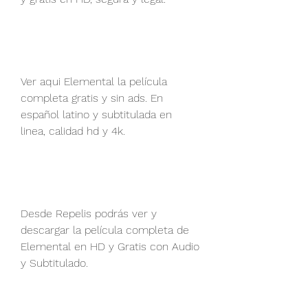
Ver aqui Elemental la película 
completa gratis y sin ads. En 
español latino y subtitulada en 
linea, calidad hd y 4k.
Desde Repelis podrás ver y 
descargar la película completa de 
Elemental en HD y Gratis con Audio 
y Subtitulado.