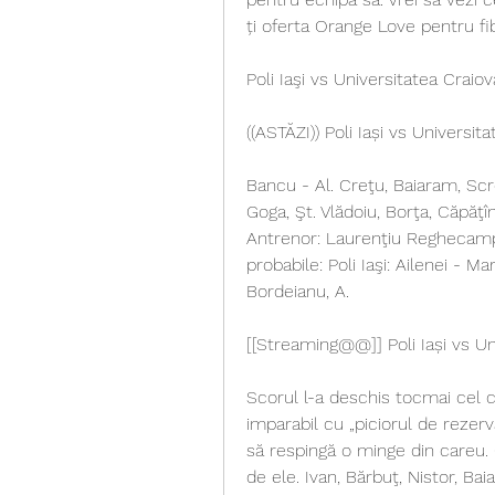
ți oferta Orange Love pentru fib
Poli Iaşi vs Universitatea Craio
((ASTĂZI)) Poli Iași vs Universit
Bancu - Al. Creţu, Baiaram, Screc
Goga, Şt. Vlădoiu, Borţa, Căpăţîn
Antrenor: Laurenţiu Reghecampf 
probabile: Poli Iaşi: Ailenei - M
Bordeianu, A.
[[Streaming@@]] Poli Iași vs Un
Scorul l-a deschis tocmai cel car
imparabil cu „piciorul de rezerv
să respingă o minge din careu. C
de ele. Ivan, Bărbuţ, Nistor, Ba