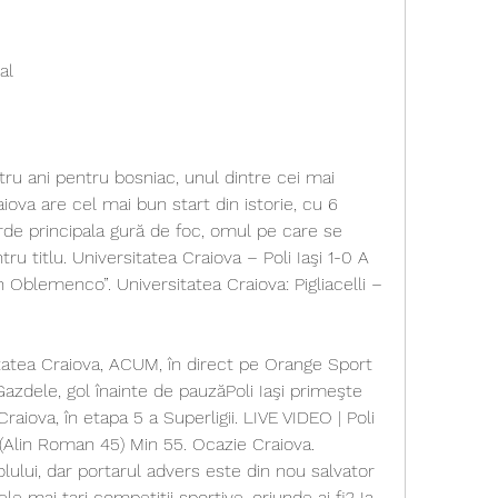
al
ru ani pentru bosniac, unul dintre cei mai 
aiova are cel mai bun start din istorie, cu 6 
ierde principala gură de foc, omul pe care se 
ru titlu. Universitatea Craiova – Poli Iaşi 1-0 A 
 Oblemenco”. Universitatea Craiova: Pigliacelli – 
itatea Craiova, ACUM, în direct pe Orange Sport 
Gazdele, gol înainte de pauzăPoli Iaşi primeşte 
raiova, în etapa 5 a Superligii. LIVE VIDEO | Poli 
 (Alin Roman 45) Min 55. Ocazie Craiova. 
lului, dar portarul advers este din nou salvator 
le mai tari competiții sportive, oriunde ai fi? Ia-