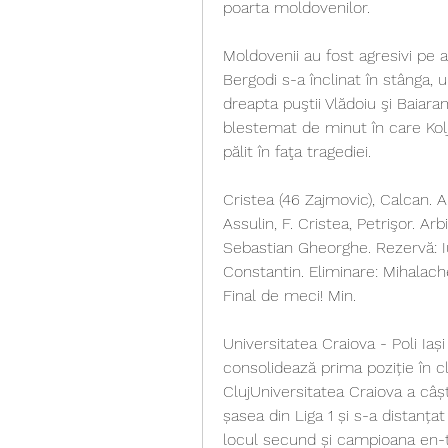
poarta moldovenilor.
Moldovenii au fost agresivi pe a
Bergodi s-a înclinat în stânga, 
dreapta puştii Vlădoiu şi Baiaram
blestemat de minut în care Kolj
pălit în faţa tragediei.
Cristea (46 Zajmovic), Calcan. 
Assulin, F. Cristea, Petrişor. Ar
Sebastian Gheorghe. Rezervă: Iu
Constantin. Eliminare: Mihalache
Final de meci! Min.
Universitatea Craiova - Poli Iași 1
consolidează prima poziție în 
ClujUniversitatea Craiova a câști
șasea din Liga 1 și s-a distanța
locul secund și campioana en-tit