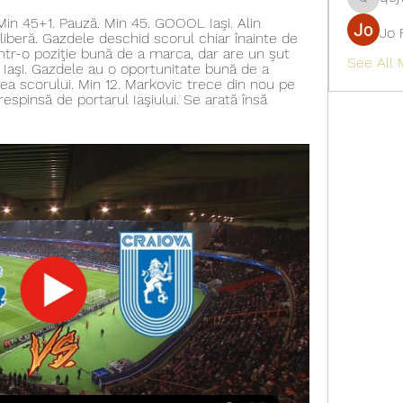
qcj12811
Min 45+1. Pauză. Min 45. GOOOL Iaşi. Alin 
Jo 
beră. Gazdele deschid scorul chiar înainte de 
ntr-o poziţie bună de a marca, dar are un şut 
See All
 Iaşi. Gazdele au o oportunitate bună de a 
a scorului. Min 12. Markovic trece din nou pe 
espinsă de portarul Iaşiului. Se arată însă 