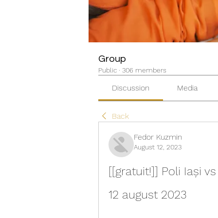
Group
Public
·
306 members
Discussion
Media
Back
Fedor Kuzmin
August 12, 2023
[[gratuit!]] Poli Iași 
12 august 2023