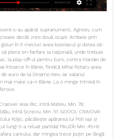
venii s-au apărat supranumeric. Agresiv, cum 
crease decât vreo două ocazii. Ambele prin 
 6 goluri în 5 meciuri avea bosniacul şi dorea să-
să plece en-fanfare la naţională, unde trebuia 
, la play-off-ul pentru Euro, contra Irlandei de 
i întoarce în Bănie, fiindcă Mihai Rotaru avea 
e euro de la Dinamo Kiev, iar salariul 
ri mai mare ca-n Bănie. La o minge trimisă în 
feroce.
aiovei: iese Bic, intră Mateiu. Min. 76: 
ldău, intră Screciu. Min. 51: GOOOL CRAIOVA! 
ului Koljic, păcălește apărarea lui Poli Iași și 
ul lung! S-a reluat partida! PAUZĂ! Min. 45+6: 
afara careului, dar mingea trece puțin pe lângă 