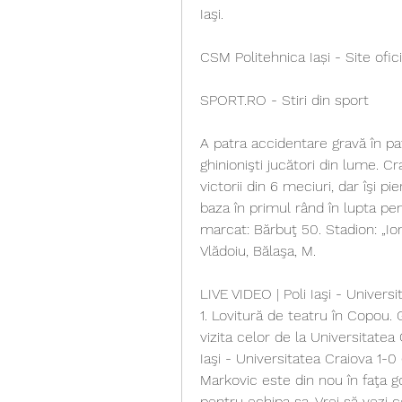
Iaşi.
CSM Politehnica Iași - Site ofici
SPORT.RO - Stiri din sport
A patra accidentare gravă în pat
ghinionişti jucători din lume. Cr
victorii din 6 meciuri, dar îşi p
baza în primul rând în lupta pent
marcat: Bărbuţ 50. Stadion: „Ion
Vlădoiu, Bălaşa, M.
LIVE VIDEO | Poli Iaşi - Univers
1. Lovitură de teatru în Copou. 
vizita celor de la Universitatea C
Iaşi - Universitatea Craiova 1-0
Markovic este din nou în faţa go
pentru echipa sa. Vrei să vezi ce