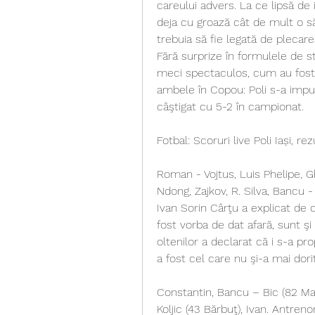
careului advers. La ce lipsă de i
deja cu groază cât de mult o să l
trebuia să fie legată de plecarea
Fără surprize în formulele de st
meci spectaculos, cum au fost ş
ambele în Copou: Poli s-a impus
câştigat cu 5-2 în campionat.
Fotbal: Scoruri live Poli Iași, r
Roman - Vojtus, Luis Phelipe, G
Ndong, Zajkov, R. Silva, Bancu - 
Ivan Sorin Cârţu a explicat de c
fost vorba de dat afară, sunt şi
oltenilor a declarat că i s-a pro
a fost cel care nu şi-a mai dori
Constantin, Bancu – Bic (82 Mate
Koljic (43 Bărbuţ), Ivan. Antren