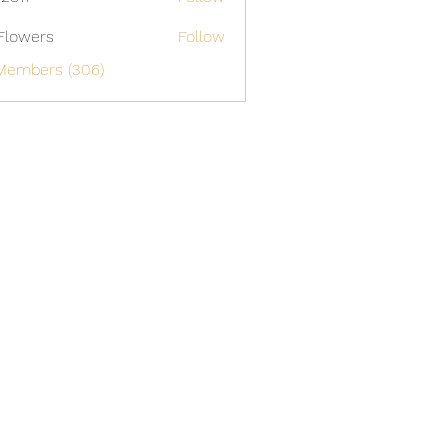
Flowers
Follow
 Members (306)