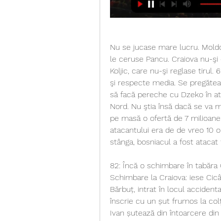
Nu se jucase mare lucru. Moldo
le ceruse Pancu. Craiova nu-şi 
Koljic, care nu-şi reglase tirul.
şi respecte media. Se pregătea 
să facă pereche cu Dzeko în atac
Nord. Nu ştia însă dacă se va ma
pe masă o ofertă de 7 milioane d
atacantului era de de vreo 10 o
stânga, bosniacul a fost atacat 
82: Încă o schimbare în tabăra Cr
Schimbare la Craiova: iese Cicâ
Bărbuț, intrat în locul accidentat
înscrie cu un șut frumos la colț
Ivan șutează din întoarcere din 