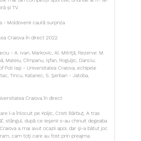
ră și TV.
va - Moldovenii caută surpriza
atea Craiova în direct 2022
iu - A. Ivan, Markovic, Al. Mitriţă; Rezerve: M. 
ă, Mateiu, Cîmpanu, Işfan, Roguljic, Danciu; 
Poli Iaşi - Universitatea Craiova, echipele 
artac, Tincu, Katanec, S. Şerban - Jatoba, 
iversitatea Craiova în direct
e l-a înlocuit pe Koljic, Cristi Bărbuţ. A tras 
ă”, stângul, după ce ieşenii s-au chinuit degeaba 
raiova a mai avut ocazii apoi, dar şi-a bătut joc 
iaram, cam toţi care au fost prin preajma 