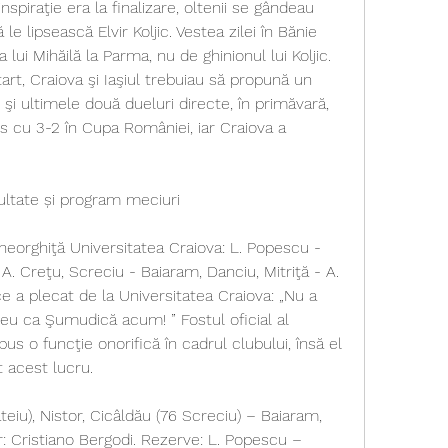
nspiraţie era la finalizare, oltenii se gândeau 
e lipsească Elvir Koljic. Vestea zilei în Bănie 
 lui Mihăilă la Parma, nu de ghinionul lui Koljic. 
art, Craiova şi Iaşiul trebuiau să propună un 
i ultimele două dueluri directe, în primăvară, 
 cu 3-2 în Cupa României, iar Craiova a 
ezultate și program meciuri
heorghiţă Universitatea Craiova: L. Popescu - 
A. Creţu, Screciu - Baiaram, Danciu, Mitriţă - A. 
e a plecat de la Universitatea Craiova: „Nu a 
 eu ca Şumudică acum! ” Fostul oficial al 
pus o funcţie onorifică în cadrul clubului, însă el 
t acest lucru.
iu), Nistor, Cicâldău (76 Screciu) – Baiaram, 
or: Cristiano Bergodi. Rezerve: L. Popescu – 