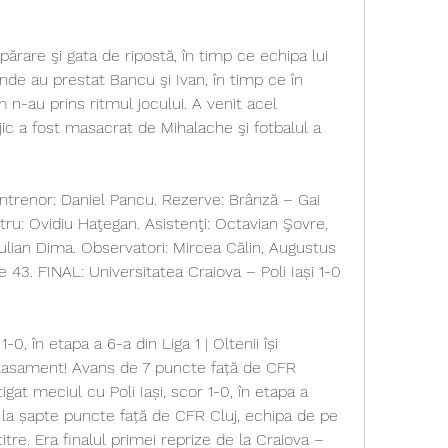
părare şi gata de ripostă, în timp ce echipa lui 
unde au prestat Bancu şi Ivan, în timp ce în 
 n-au prins ritmul jocului. A venit acel 
ic a fost masacrat de Mihalache şi fotbalul a 
Antrenor: Daniel Pancu. Rezerve: Brânză – Gai 
bitru: Ovidiu Haţegan. Asistenţi: Octavian Şovre, 
lian Dima. Observatori: Mircea Călin, Augustus 
 43. FINAL: Universitatea Craiova – Poli Iași 1-0 
-0, în etapa a 6-a din Liga 1 | Oltenii își 
clasament! Avans de 7 puncte față de CFR 
gat meciul cu Poli Iași, scor 1-0, în etapa a 
t la șapte puncte față de CFR Cluj, echipa de pe 
re. Era finalul primei reprize de la Craiova – 