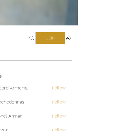
Join
s
cord Armenia
Follow
nchedonnas
Follow
donnas
hel Arman
Follow
12811
Follow