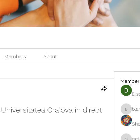
Members
About
Member
Dis
vs Universitatea Craiova în direct 
bla
blanche
Sho
qcj