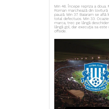
Min 46. Începe repriza a doua. 
Roman marchează din lovitură li
pauză. Min 37. Baiaram se află î
total defectuos. Min 33. Ocazie
marca, trec pe lângă deschidere
lângă gol, dar execuţia sa este r
offside.