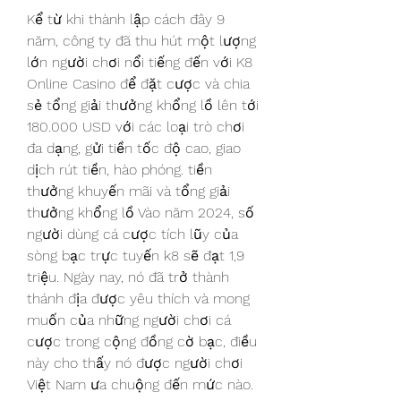
Kể từ khi thành lập cách đây 9 
năm, công ty đã thu hút một lượng 
lớn người chơi nổi tiếng đến với K8 
Online Casino để đặt cược và chia 
sẻ tổng giải thưởng khổng lồ lên tới 
180.000 USD với các loại trò chơi 
đa dạng, gửi tiền tốc độ cao, giao 
dịch rút tiền, hào phóng. tiền 
thưởng khuyến mãi và tổng giải 
thưởng khổng lồ Vào năm 2024, số 
người dùng cá cược tích lũy của 
sòng bạc trực tuyến k8 sẽ đạt 1,9 
triệu. Ngày nay, nó đã trở thành 
thánh địa được yêu thích và mong 
muốn của những người chơi cá 
cược trong cộng đồng cờ bạc, điều 
này cho thấy nó được người chơi 
Việt Nam ưa chuộng đến mức nào.