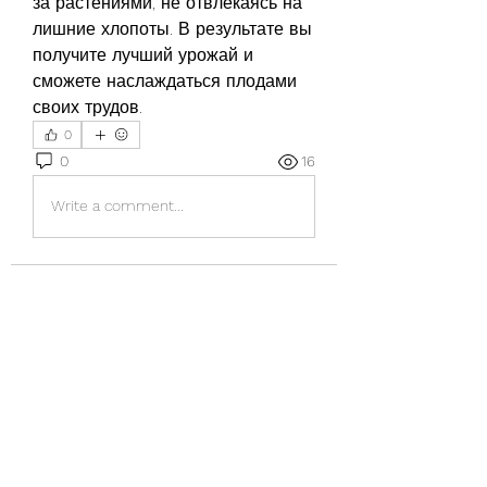
за растениями, не отвлекаясь на 
лишние хлопоты. В результате вы 
получите лучший урожай и 
сможете наслаждаться плодами 
своих трудов.
0
0
16
Write a comment...
About
Welcome to the group! You can
connect with other members, ge
...
Read more
Members
Discord Armenia
Follow