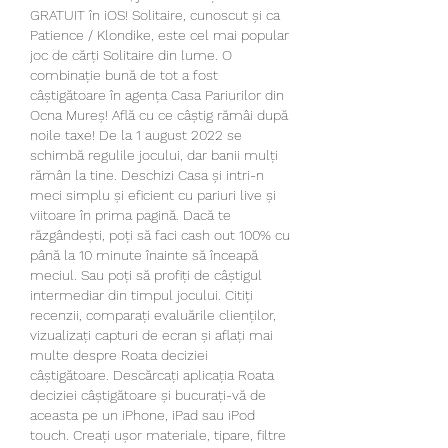
GRATUIT în iOS! Solitaire, cunoscut și ca 
Patience / Klondike, este cel mai popular 
joc de cărți Solitaire din lume. O 
combinație bună de tot a fost 
câștigătoare în agența Casa Pariurilor din 
Ocna Mureș! Află cu ce câștig rămâi după 
noile taxe! De la 1 august 2022 se 
schimbă regulile jocului, dar banii mulți 
rămân la tine. Deschizi Casa și intri-n 
meci simplu și eficient cu pariuri live și 
viitoare în prima pagină. Dacă te 
răzgândești, poți să faci cash out 100% cu 
până la 10 minute înainte să înceapă 
meciul. Sau poți să profiți de câștigul 
intermediar din timpul jocului. Citiți 
recenzii, comparați evaluările clienților, 
vizualizați capturi de ecran și aflați mai 
multe despre Roata deciziei 
câștigătoare. Descărcați aplicația Roata 
deciziei câștigătoare și bucurați-vă de 
aceasta pe un iPhone, iPad sau iPod 
touch. Creați ușor materiale, tipare, filtre 