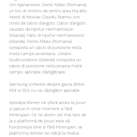
Orn Kjartansson. Denis Alibec (Romania) 
un tiro di sinistro da centro area tira alto. 
Assist di Nicolae Claudiu Stanciu con 
cross da calcio d'angolo. Calcio d'angolo 
causato da Hjortur Hermannsson 
(Islanda). Fallo di Hjortur Hermannsson 
(Islanda). Denis Alibec (Romania) 
conquista un calcio di punizione nella 
meta' campo avversaria. Johann 
Gudmundsson (Islanda) conquista un 
calcio di punizione nella propria meta' 
campo, aplicație câștigătoare.
Samsung vorbeste despre gaura dintre 
A54 si S23, nu va, câștigător aplicație.
Aplicația Winner ne oferă acces la jocuri 
și pariuri în orice moment și fără 
întreruperi. Ce ne dorim cel mai tare de 
la o platformă de jocuri este să 
funcționeze bine și fără întreruperi, iar 
platforma Winner se ridică la nivelul 