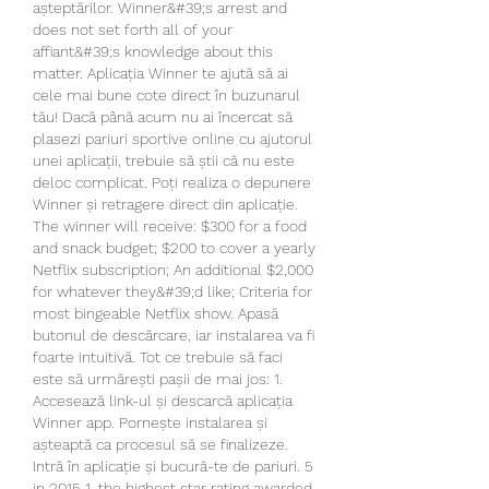
așteptărilor. Winner&#39;s arrest and 
does not set forth all of your 
affiant&#39;s knowledge about this 
matter. Aplicația Winner te ajută să ai 
cele mai bune cote direct în buzunarul 
tău! Dacă până acum nu ai încercat să 
plasezi pariuri sportive online cu ajutorul 
unei aplicații, trebuie să știi că nu este 
deloc complicat. Poți realiza o depunere 
Winner și retragere direct din aplicație. 
The winner will receive: $300 for a food 
and snack budget; $200 to cover a yearly 
Netflix subscription; An additional $2,000 
for whatever they&#39;d like; Criteria for 
most bingeable Netflix show. Apasă 
butonul de descărcare, iar instalarea va fi 
foarte intuitivă. Tot ce trebuie să faci 
este să urmărești pașii de mai jos: 1. 
Accesează link-ul și descarcă aplicația 
Winner app. Pornește instalarea și 
așteaptă ca procesul să se finalizeze. 
Intră în aplicație și bucură-te de pariuri. 5 
in 2015 1, the highest star rating awarded 