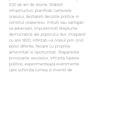
200 de ani de istorie. Stabiliti 
infrastructuri, planificati cartierele 
orasului, dezbateti deciziile politice in 
consiliul orasenesc, mituiti sau santajati-
va adversarii, imputerniciti drepturile 
democratice ale poporului dvs. Incepand 
cu anii 1820, infiintati-va orasul prin cinci 
epoci diferite, fiecare cu propriile 
amenintari si oportunitati. Stapaneste 
provocarile secolelor, infrunta luptele 
politice, experimenteaza evenimente 
care schimba lumea si inventii de 
pionierat si creeaza-ti propriul Imperiu 
Urban unic, aplicatie winner. Urban 
Empire este un "City Ruler", fiind 
pionierul unei noi categorii de jocuri de 
strategie care combina caracteristicile de 
construire a oraselor cu intrigile politice 
si adauga evenimente sociale si istorice 
profunde in amestec, creand o 
experienta de joc complet noua, in care 
jucatorii trebuie sa foloseasca 