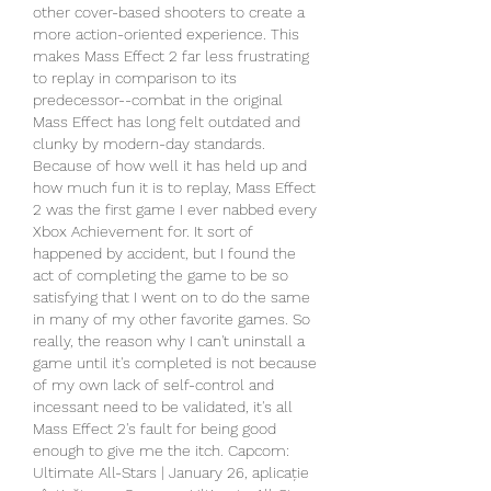
other cover-based shooters to create a 
more action-oriented experience. This 
makes Mass Effect 2 far less frustrating 
to replay in comparison to its 
predecessor--combat in the original 
Mass Effect has long felt outdated and 
clunky by modern-day standards. 
Because of how well it has held up and 
how much fun it is to replay, Mass Effect 
2 was the first game I ever nabbed every 
Xbox Achievement for. It sort of 
happened by accident, but I found the 
act of completing the game to be so 
satisfying that I went on to do the same 
in many of my other favorite games. So 
really, the reason why I can't uninstall a 
game until it's completed is not because 
of my own lack of self-control and 
incessant need to be validated, it's all 
Mass Effect 2's fault for being good 
enough to give me the itch. Capcom: 
Ultimate All-Stars | January 26, aplicație 