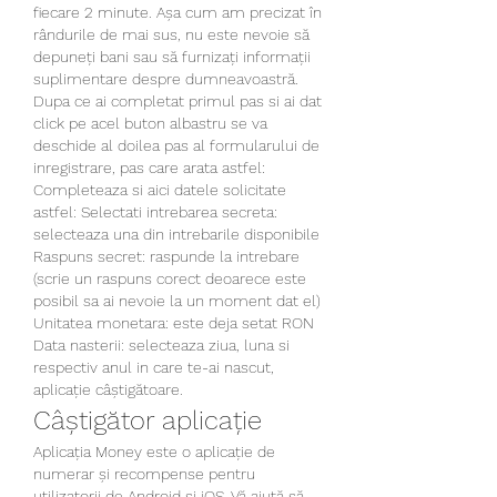
fiecare 2 minute. Așa cum am precizat în 
rândurile de mai sus, nu este nevoie să 
depuneți bani sau să furnizați informații 
suplimentare despre dumneavoastră. 
Dupa ce ai completat primul pas si ai dat 
click pe acel buton albastru se va 
deschide al doilea pas al formularului de 
inregistrare, pas care arata astfel: 
Completeaza si aici datele solicitate 
astfel: Selectati intrebarea secreta: 
selecteaza una din intrebarile disponibile 
Raspuns secret: raspunde la intrebare 
(scrie un raspuns corect deoarece este 
posibil sa ai nevoie la un moment dat el) 
Unitatea monetara: este deja setat RON 
Data nasterii: selecteaza ziua, luna si 
respectiv anul in care te-ai nascut, 
aplicație câștigătoare.
Câștigător aplicație
Aplicația Money este o aplicație de 
numerar și recompense pentru 
utilizatorii de Android și iOS. Vă ajută să 