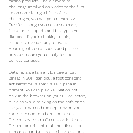
casino products. The element of 
challenge involved only adds to the fun! 
Upon completing all four of the 
challenges, you will get an extra ?20 
FreeBet, though you can also simply 
focus on the sports and bet types you 
like best. If you're looking to join, 
remember to use any relevant 
Sportingbet bonus codes and promo 
links to ensure you qualify for the 
correct bonuses.
Data initiala a lansarii. Empire a fost 
lansat in 2011, dar jocul a fost constant 
actualizat de la apari?ia sa ?i pana in 
prezent. You can play Rail Nation not 
only in the browser on your PC or laptop, 
but also while relaxing on the sofa or on 
the go. Download the app now on your 
mobile phone or tablet! Joc Urban 
Empire Key pentru Calculator. In Urban 
Empire, preiei controlul unei dinastii de 
primari si conduci orasul si oamenii prin 