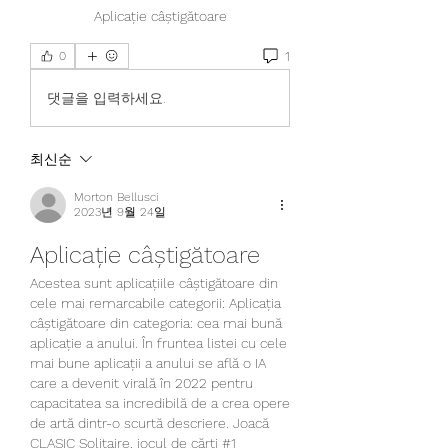
Aplicație câștigătoare
1
0
댓글을 입력하세요.
최신순
Morton Bellusci
2023년 9월 24일
Aplicație câștigătoare
Acestea sunt aplicațiile câștigătoare din 
cele mai remarcabile categorii: Aplicația 
câștigătoare din categoria: cea mai bună 
aplicație a anului. În fruntea listei cu cele 
mai bune aplicații a anului se află o IA 
care a devenit virală în 2022 pentru 
capacitatea sa incredibilă de a crea opere 
de artă dintr-o scurtă descriere. Joacă 
CLASIC Solitaire, jocul de cărți #1 