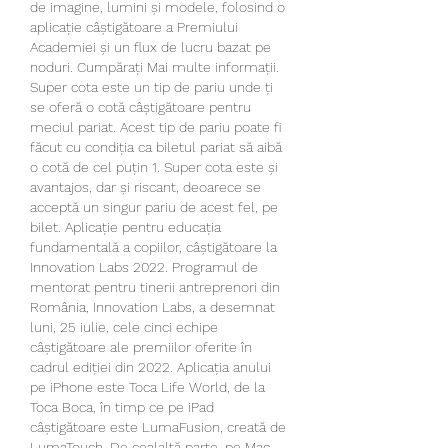
de imagine, lumini și modele, folosind o 
aplicație câștigătoare a Premiului 
Academiei și un flux de lucru bazat pe 
noduri. Cumpărați Mai multe informații. 
Super cota este un tip de pariu unde ți 
se oferă o cotă câștigătoare pentru 
meciul pariat. Acest tip de pariu poate fi 
făcut cu condiția ca biletul pariat să aibă 
o cotă de cel puțin 1. Super cota este și 
avantajos, dar și riscant, deoarece se 
acceptă un singur pariu de acest fel, pe 
bilet. Aplicație pentru educația 
fundamentală a copiilor, câștigătoare la 
Innovation Labs 2022. Programul de 
mentorat pentru tinerii antreprenori din 
România, Innovation Labs, a desemnat 
luni, 25 iulie, cele cinci echipe 
câștigătoare ale premiilor oferite în 
cadrul ediției din 2022. Aplicația anului 
pe iPhone este Toca Life World, de la 
Toca Boca, în timp ce pe iPad 
câștigătoare este LumaFusion, creată de 
LumaTouch. De cealaltă parte, pe Mac, 