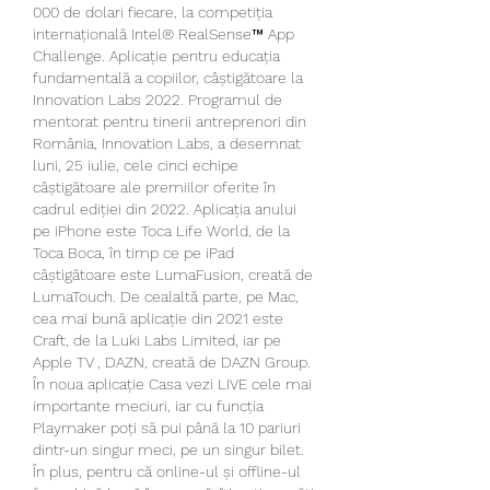
000 de dolari fiecare, la competiția 
internațională Intel® RealSense™ App 
Challenge. Aplicație pentru educația 
fundamentală a copiilor, câștigătoare la 
Innovation Labs 2022. Programul de 
mentorat pentru tinerii antreprenori din 
România, Innovation Labs, a desemnat 
luni, 25 iulie, cele cinci echipe 
câștigătoare ale premiilor oferite în 
cadrul ediției din 2022. Aplicația anului 
pe iPhone este Toca Life World, de la 
Toca Boca, în timp ce pe iPad 
câștigătoare este LumaFusion, creată de 
LumaTouch. De cealaltă parte, pe Mac, 
cea mai bună aplicație din 2021 este 
Craft, de la Luki Labs Limited, iar pe 
Apple TV , DAZN, creată de DAZN Group. 
În noua aplicație Casa vezi LIVE cele mai 
importante meciuri, iar cu funcția 
Playmaker poți să pui până la 10 pariuri 
dintr-un singur meci, pe un singur bilet. 
În plus, pentru că online-ul și offline-ul 