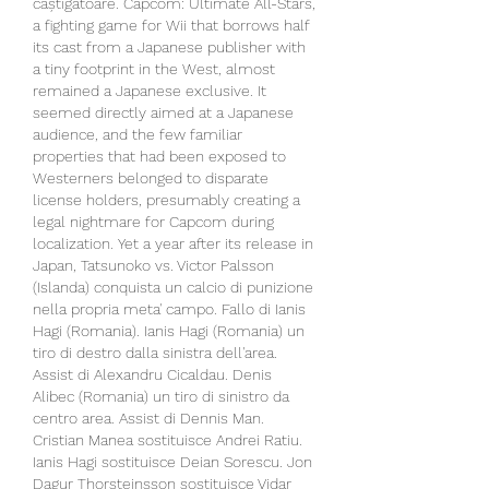
câștigătoare. Capcom: Ultimate All-Stars, 
a fighting game for Wii that borrows half 
its cast from a Japanese publisher with 
a tiny footprint in the West, almost 
remained a Japanese exclusive. It 
seemed directly aimed at a Japanese 
audience, and the few familiar 
properties that had been exposed to 
Westerners belonged to disparate 
license holders, presumably creating a 
legal nightmare for Capcom during 
localization. Yet a year after its release in 
Japan, Tatsunoko vs. Victor Palsson 
(Islanda) conquista un calcio di punizione 
nella propria meta' campo. Fallo di Ianis 
Hagi (Romania). Ianis Hagi (Romania) un 
tiro di destro dalla sinistra dell'area. 
Assist di Alexandru Cicaldau. Denis 
Alibec (Romania) un tiro di sinistro da 
centro area. Assist di Dennis Man. 
Cristian Manea sostituisce Andrei Ratiu. 
Ianis Hagi sostituisce Deian Sorescu. Jon 
Dagur Thorsteinsson sostituisce Vidar 