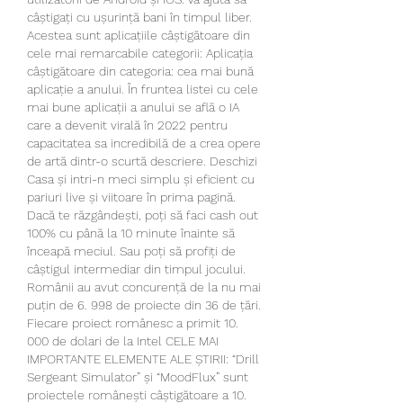
câștigați cu ușurință bani în timpul liber. 
Acestea sunt aplicațiile câștigătoare din 
cele mai remarcabile categorii: Aplicația 
câștigătoare din categoria: cea mai bună 
aplicație a anului. În fruntea listei cu cele 
mai bune aplicații a anului se află o IA 
care a devenit virală în 2022 pentru 
capacitatea sa incredibilă de a crea opere 
de artă dintr-o scurtă descriere. Deschizi 
Casa și intri-n meci simplu și eficient cu 
pariuri live și viitoare în prima pagină. 
Dacă te răzgândești, poți să faci cash out 
100% cu până la 10 minute înainte să 
înceapă meciul. Sau poți să profiți de 
câștigul intermediar din timpul jocului. 
Românii au avut concurență de la nu mai 
puțin de 6. 998 de proiecte din 36 de țări. 
Fiecare proiect românesc a primit 10. 
000 de dolari de la Intel CELE MAI 
IMPORTANTE ELEMENTE ALE ȘTIRII: “Drill 
Sergeant Simulator” și “MoodFlux” sunt 
proiectele românești câștigătoare a 10. 