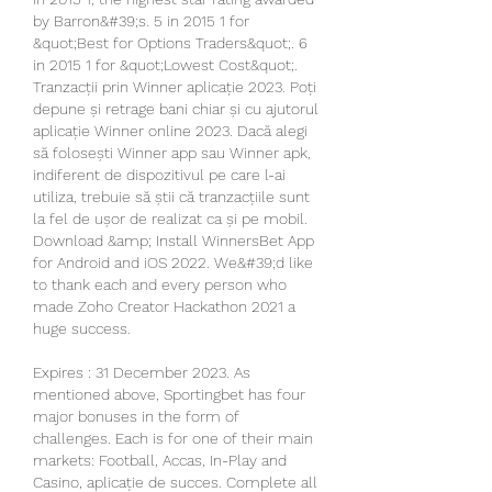
by Barron&#39;s. 5 in 2015 1 for 
&quot;Best for Options Traders&quot;. 6 
in 2015 1 for &quot;Lowest Cost&quot;. 
Tranzacții prin Winner aplicație 2023. Poți 
depune și retrage bani chiar și cu ajutorul 
aplicație Winner online 2023. Dacă alegi 
să folosești Winner app sau Winner apk, 
indiferent de dispozitivul pe care l-ai 
utiliza, trebuie să știi că tranzacțiile sunt 
la fel de ușor de realizat ca și pe mobil. 
Download &amp; Install WinnersBet App 
for Android and iOS 2022. We&#39;d like 
to thank each and every person who 
made Zoho Creator Hackathon 2021 a 
huge success. 
Expires : 31 December 2023. As 
mentioned above, Sportingbet has four 
major bonuses in the form of 
challenges. Each is for one of their main 
markets: Football, Accas, In-Play and 
Casino, aplicație de succes. Complete all 