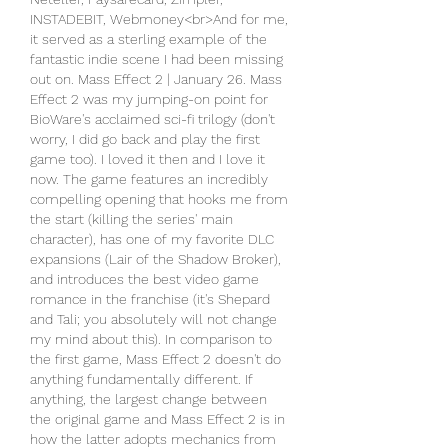
INSTADEBIT, Webmoney<br>And for me, 
it served as a sterling example of the 
fantastic indie scene I had been missing 
out on. Mass Effect 2 | January 26. Mass 
Effect 2 was my jumping-on point for 
BioWare's acclaimed sci-fi trilogy (don't 
worry, I did go back and play the first 
game too). I loved it then and I love it 
now. The game features an incredibly 
compelling opening that hooks me from 
the start (killing the series' main 
character), has one of my favorite DLC 
expansions (Lair of the Shadow Broker), 
and introduces the best video game 
romance in the franchise (it's Shepard 
and Tali; you absolutely will not change 
my mind about this). In comparison to 
the first game, Mass Effect 2 doesn't do 
anything fundamentally different. If 
anything, the largest change between 
the original game and Mass Effect 2 is in 
how the latter adopts mechanics from 