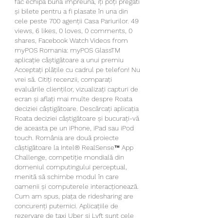
fac echipă bună împreună, îți poți pregăti 
și bilete pentru a fi plasate în una din 
cele peste 700 agenții Casa Pariurilor. 49 
views, 6 likes, 0 loves, 0 comments, 0 
shares, Facebook Watch Videos from 
myPOS Romania: myPOS GlassTM 
aplicație câștigătoare a unui premiu 
Acceptați plățile cu cadrul pe telefon! Nu 
vrei să. Citiți recenzii, comparați 
evaluările clienților, vizualizați capturi de 
ecran și aflați mai multe despre Roata 
deciziei câștigătoare. Descărcați aplicația 
Roata deciziei câștigătoare și bucurați-vă 
de aceasta pe un iPhone, iPad sau iPod 
touch. România are două proiecte 
câștigătoare la Intel® RealSense™ App 
Challenge, competiție mondială din 
domeniul computingului perceptual, 
menită să schimbe modul în care 
oamenii și computerele interacționează. 
Cum am spus, piața de ridesharing are 
concurenți puternici. Aplicațiile de 
rezervare de taxi Uber și Lyft sunt cele 