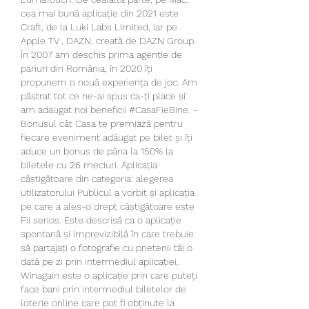
cea mai bună aplicație din 2021 este 
Craft, de la Luki Labs Limited, iar pe 
Apple TV , DAZN, creată de DAZN Group. 
În 2007 am deschis prima agenție de 
pariuri din România, în 2020 îți 
propunem o nouă experiența de joc. Am 
păstrat tot ce ne-ai spus ca-ți place și 
am adaugat noi beneficii #CasaFieBine. - 
Bonusul cât Casa te premiază pentru 
fiecare eveniment adăugat pe bilet și îți 
aduce un bonus de pâna la 150% la 
biletele cu 26 meciuri. Aplicația 
câștigătoare din categoria: alegerea 
utilizatorului Publicul a vorbit și aplicația 
pe care a ales-o drept câștigătoare este 
Fii serios. Este descrisă ca o aplicație 
spontană și imprevizibilă în care trebuie 
să partajați o fotografie cu prietenii tăi o 
dată pe zi prin intermediul aplicației. 
Winagain este o aplicație prin care puteți 
face bani prin intermediul biletelor de 
loterie online care pot fi obținute la 