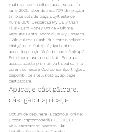
mai mari companii din acest sector. În 
iunie 2020, Uber deținea 70% din piață, în 
timp ce cota de piață a Lyft este de 
numai 30%. Descărcați My Daily Cash 
Plus - Earn Money Online - Ultima 
Versiune Pentru Android De MyUltraTech 
- Zilnicul meu Cash Plus este o aplicație 
câștigătoare. Puteți câștiga bani din 
această aplicație făcând o sarcină simplă. 
Este foarte ușor de utilizat.  Pentru a 
accesa aceste promoii, va trebui sa fii la 
curent cu fiecare Cod bonus Sportingbet, 
disponibil pe siteul nostru., aplicație 
câștigătoare.
Aplicație câștigătoare, 
câștigător aplicație
Opțiuni de depunere la cazinouri online: 
Bitcoin, criptomonedă BTC, LTC, ETH, 
VISA, Mastercard, Maestro, Skrill, 
Neteller, Paysafecard, Zimpler, 