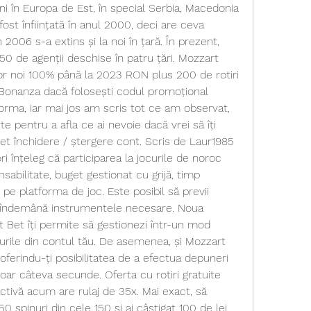
ni în Europa de Est, în special Serbia, Macedonia 
st înființată în anul 2000, deci are ceva 
n 2006 s-a extins și la noi în țară. În prezent, 
0 de agenții deschise în patru țări. Mozzart 
lor noi 100% până la 2023 RON plus 200 de rotiri 
 Bonanza dacă folosești codul promoțional 
rma, iar mai jos am scris tot ce am observat, 
e pentru a afla ce ai nevoie dacă vrei să îți 
et închidere / ștergere cont. Scris de Laur1985 
ri înțeleg că participarea la jocurile de noroc 
abilitate, buget gestionat cu grijă, timp 
e platforma de joc. Este posibil să previi 
la îndemână instrumentele necesare. Noua 
 Bet îți permite să gestionezi într-un mod 
urile din contul tău. De asemenea, și Mozzart 
oferindu-ți posibilitatea de a efectua depuneri 
doar câteva secunde. Oferta cu rotiri gratuite 
tivă acum are rulaj de 35x. Mai exact, să 
 spinuri din cele 150 și ai câștigat 100 de lei. 