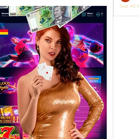
See All