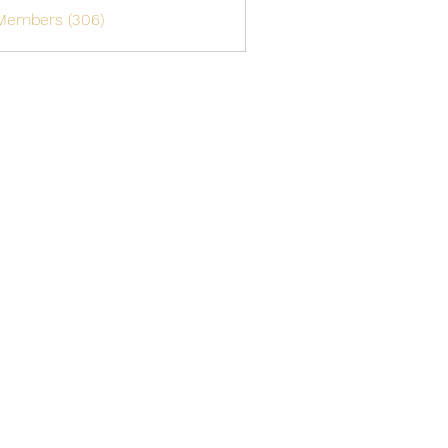
 Members (306)