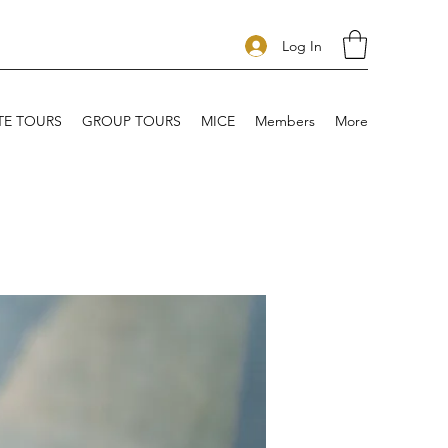
Log In
TE TOURS
GROUP TOURS
MICE
Members
More