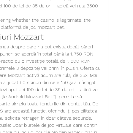
ei 100 de lei de 35 de ori – adică vei rula 3500 
ing whether the casino is legitimate, the 
 platformă de joc mozzart bet.
iuri Mozzart
puneri se acordă în total până la 1. 750 RON 
ractic cu o investiție totală de 1. 500 RON 
rimele 3 depozite) vei primi în plus 1. Oferta cu 
nere Mozzart activă acum are rulaj de 35x. Mai 
i jucat 50 spinuri din cele 150 și ai câștigat 
iezi apoi cei 100 de lei de 35 de ori – adică vei 
ație Android Mozzart Bet îți permite să 
arte simplu toate fondurile din contul tău. De 
are această funcție, oferindu-ți posibilitatea 
 solicita retrageri în doar câteva secunde. 
uale: Doar biletele de joc virtuale care conțin 
 care nu includ jocurile Golden Race; Chiar și 