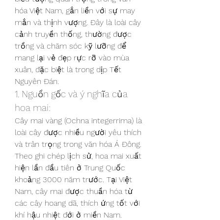
hóa Việt Nam, gắn liền với sự may 
mắn và thịnh vượng. Đây là loài cây 
cảnh truyền thống, thường được 
trồng và chăm sóc kỹ lưỡng để 
mang lại vẻ đẹp rực rỡ vào mùa 
xuân, đặc biệt là trong dịp Tết 
Nguyên Đán.
1. Nguồn gốc và ý nghĩa của 
hoa mai:
Cây mai vàng (Ochna integerrima) là 
loài cây được nhiều người yêu thích 
và trân trọng trong văn hóa Á Đông. 
Theo ghi chép lịch sử, hoa mai xuất 
hiện lần đầu tiên ở Trung Quốc 
khoảng 3000 năm trước. Tại Việt 
Nam, cây mai được thuần hóa từ 
các cây hoang dã, thích ứng tốt với 
khí hậu nhiệt đới ở miền Nam.