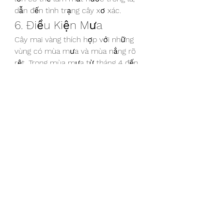
dẫn đến tình trạng cây xơ xác.
6. Điều Kiện Mưa
Cây mai vàng thích hợp với những 
vùng có mùa mưa và mùa nắng rõ 
rệt. Trong mùa mưa từ tháng 4 đến 
tháng 10, cây phát triển mạnh mẽ, 
trong khi đó vào mùa nắng từ tháng 
11 đến tháng 3 năm sau, cây cần 
nắng ấm để ra hoa đúng mùa. Nếu 
thời tiết không thuận lợi vào cuối 
năm, mai vàng có thể không nở hoa 
đúng dịp Tết.
Kết Luận
Cây mai vàng, với sức sống mãnh 
liệt và vẻ đẹp rực rỡ, không chỉ là 
biểu tượng của sự thịnh vượng mà 
còn là niềm tự hào của người dân 