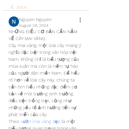
Back
Nguyen Nguyen
August 29, 2024
NHỮNG ĐIỀU CƠ BẢN CẦN NẮM 
VỀ CÂY MAI VÀNG
Cây mai vàng, một loài cây mang ý 
nghĩa đặc biệt trong văn hóa Việt 
Nam, không chỉ là biểu tượng của 
mùa xuân mà còn là niềm tự hào 
của người dân miền Nam. Để hiểu 
rõ hơn về loài cây này, chúng ta 
cần tìm hiểu những đặc điểm cơ 
bản về môi trường sinh trưởng, 
điều kiện trồng trọt, cũng như 
những yếu tố ảnh hưởng đến sự 
phát triển của cây.
Theo 
vườn mai vàng đẹp
 là một 
biểu tượng quan trọng trong văn 