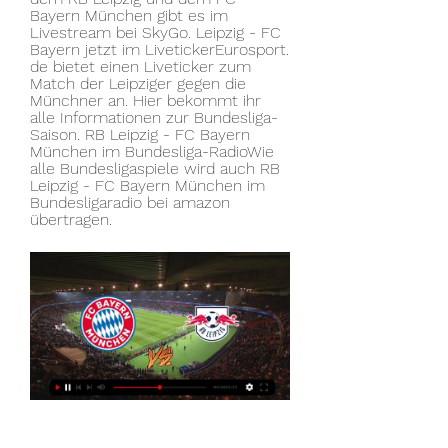
Bayern München gibt es im 
Livestream bei SkyGo. Leipzig - FC 
Bayern jetzt im LivetickerEurosport. 
de bietet einen Liveticker zum 
Match der Leipziger gegen die 
Münchner an. Hier bekommt ihr 
alle Informationen zur Bundesliga-
Saison. RB Leipzig - FC Bayern 
München im Bundesliga-RadioWie 
alle Bundesligaspiele wird auch RB 
Leipzig - FC Bayern München im 
Bundesligaradio bei amazon 
übertragen.