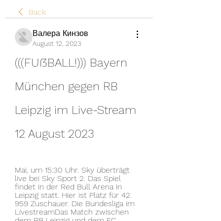
Back
Валера Кинзов
August 12, 2023
(((FUßBALL!))) Bayern 
München gegen RB 
Leipzig im Live-Stream 
12 August 2023
Mai, um 15:30 Uhr. Sky überträgt 
live bei Sky Sport 2. Das Spiel 
findet in der Red Bull Arena in 
Leipzig statt. Hier ist Platz für 42. 
959 Zuschauer. Die Bundesliga im 
LivestreamDas Match zwischen 
dem RB Leipzig und dem FC 