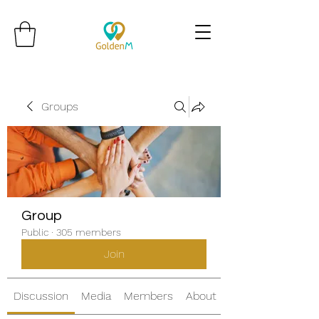
Groups
Group
Public
·
305 members
Join
Discussion
Media
Members
About