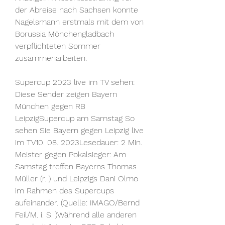
der Abreise nach Sachsen konnte 
Nagelsmann erstmals mit dem von 
Borussia Mönchengladbach 
verpflichteten Sommer 
zusammenarbeiten.
Supercup 2023 live im TV sehen: 
Diese Sender zeigen Bayern 
München gegen RB 
LeipzigSupercup am Samstag So 
sehen Sie Bayern gegen Leipzig live 
im TV10. 08. 2023Lesedauer: 2 Min. 
Meister gegen Pokalsieger: Am 
Samstag treffen Bayerns Thomas 
Müller (r. ) und Leipzigs Dani Olmo 
im Rahmen des Supercups 
aufeinander. (Quelle: IMAGO/Bernd 
Feil/M. i. S. )Während alle anderen 