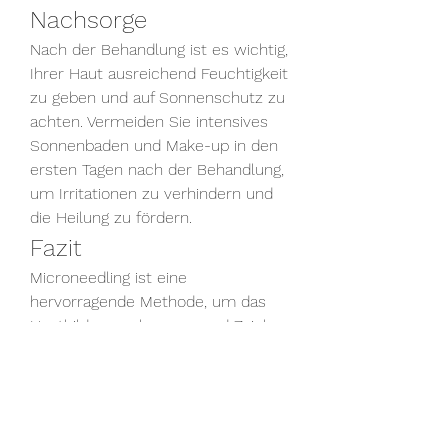
Nachsorge
Nach der Behandlung ist es wichtig, 
Ihrer Haut ausreichend Feuchtigkeit 
zu geben und auf Sonnenschutz zu 
achten. Vermeiden Sie intensives 
Sonnenbaden und Make-up in den 
ersten Tagen nach der Behandlung, 
um Irritationen zu verhindern und 
die Heilung zu fördern.
Fazit
Microneedling ist eine 
hervorragende Methode, um das 
Hautbild zu verbessern und Zeichen 
der Hautalterung zu bekämpfen. Mit 
Geräten wie dem Dr. Pen können 
Sie beeindruckende Ergebnisse 
erzielen, besonders wenn Sie ein 
Dr. Pen Original-Gerät verwenden. 