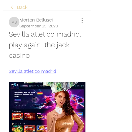
Back
Morton Bellusci
Morton Bellusci
September 25, 2023
Sevilla atletico madrid, 
play again  the jack 
casino
Sevilla atletico madrid