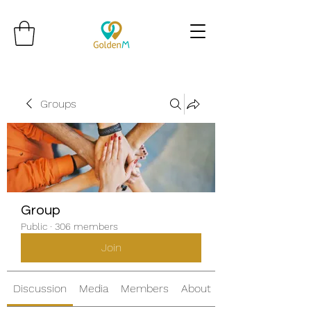
Groups
Group
Public
·
306 members
Join
Discussion
Media
Members
About