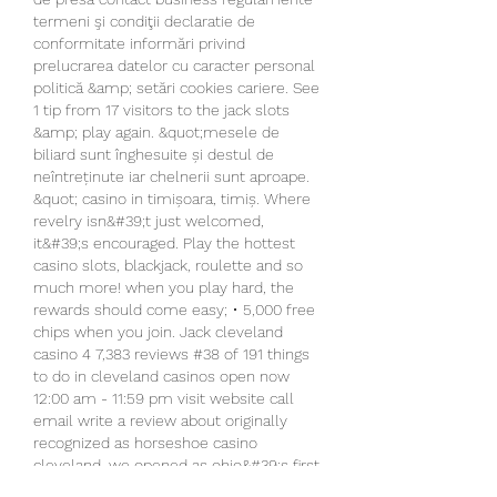
termeni şi condiţii declaratie de 
conformitate informări privind 
prelucrarea datelor cu caracter personal 
politică &amp; setări cookies cariere. See 
1 tip from 17 visitors to the jack slots 
&amp; play again. &quot;mesele de 
biliard sunt înghesuite și destul de 
neîntreținute iar chelnerii sunt aproape. 
&quot; casino in timișoara, timiș. Where 
revelry isn&#39;t just welcomed, 
it&#39;s encouraged. Play the hottest 
casino slots, blackjack, roulette and so 
much more! when you play hard, the 
rewards should come easy; • 5,000 free 
chips when you join. Jack cleveland 
casino 4 7,383 reviews #38 of 191 things 
to do in cleveland casinos open now 
12:00 am - 11:59 pm visit website call 
email write a review about originally 
recognized as horseshoe casino 
cleveland, we opened as ohio&#39;s first 
full-service casino inside the historic 