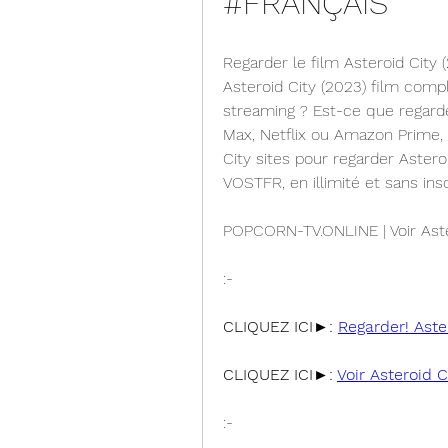
#FRANÇAIS
Regarder le film Asteroid City 
Asteroid City (2023) film compl
streaming ? Est-ce que regarde
Max, Netflix ou Amazon Prime, A
City sites pour regarder Astero
VOSTFR, en illimité et sans insc
POPCORN-TV.ONLINE | Voir Aste
:-
CLIQUEZ ICI►: 
Regarder! Aste
CLIQUEZ ICI►: 
Voir Asteroid 
:-