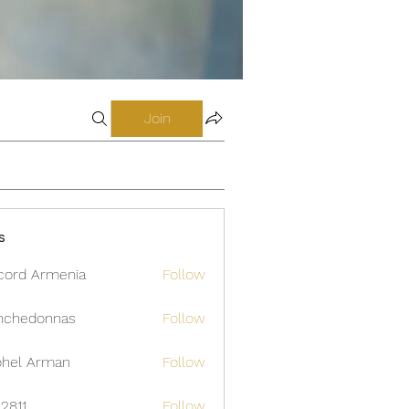
Join
s
cord Armenia
Follow
nchedonnas
Follow
donnas
hel Arman
Follow
12811
Follow