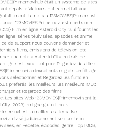
VIES|Primemovihub était un système de sites 
lant depuis le Vietnam, qui permettait aux 
 gratuitement. Le réseau 123MOVIES|Primemovi 
es clones. 123MOVIES|Primemovi est une bonne 
023) Film en ligne Asteroid City rs, il fournit les 
en ligne, séries télévisées, épisodes et anime, 
quipe de support nous pouvons demander et 
niers films, émissions de télévision, etc. 
nner une note à Asteroid City en train de 
en ligne est excellent pour Regardez des films 
S|Primemovi a d'excellents onglets de filtrage 
vons sélectionner et Regardez les films en 
plus préférés, les meilleurs, les meilleurs IMDb 
écharger et Regardez des films 
e. Les sites Web 123MOVIES|Primemovi sont la 
 City (2023) en ligne gratuit. nous 
emovi est la meilleure alternative 
vi a divisé judicieusement son contenu 
évisées, en vedette, épisodes, genre, Top IMDB, 