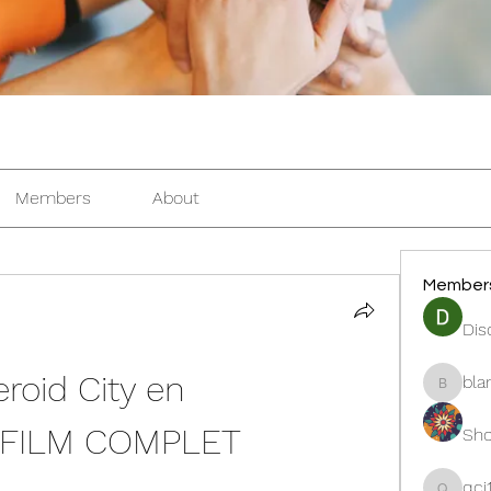
Members
About
Member
Dis
roid City en 
bla
blanche
FILM COMPLET 
Sho
qcj