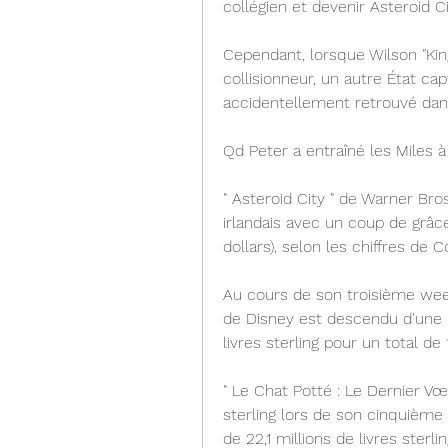
collégien et devenir Asteroid Ci
Cependant, lorsque Wilson "King
collisionneur, un autre État cap
accidentellement retrouvé dans
Qd Peter a entraîné les Miles à
" Asteroid City " de Warner Bros
irlandais avec un coup de grâce 
dollars), selon les chiffres de
Au cours de son troisième wee
de Disney est descendu d'une p
livres sterling pour un total de 1
" Le Chat Potté : Le Dernier Vœu 
sterling lors de son cinquième
de 22,1 millions de livres sterli