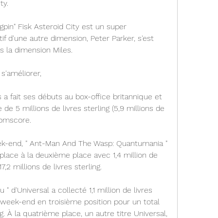
ty.
pin" Fisk Asteroid City est un super 
tif d'une autre dimension, Peter Parker, s'est 
 la dimension Miles.
 s'améliorer,
 a fait ses débuts au box-office britannique et 
de 5 millions de livres sterling (5,9 millions de 
 Comscore.
k-end, " Ant-Man And The Wasp: Quantumania " 
lace à la deuxième place avec 1,4 million de 
7,2 millions de livres sterling.
" d'Universal a collecté 1,1 million de livres 
 week-end en troisième position pour un total 
ng. À la quatrième place, un autre titre Universal, 