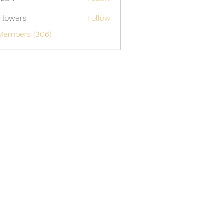
Flowers
Follow
 Members (306)