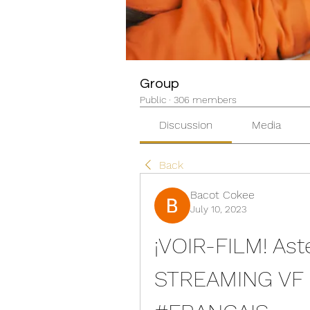
Group
Public
·
306 members
Discussion
Media
Back
Bacot Cokee
July 10, 2023
¡VOIR-FILM! Aste
STREAMING VF 