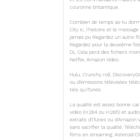
couronne britannique.
Combien de temps as-tu dormi 
City ic, l'histoire et le messag
jamais pu Regardez un autre fil
Regardez pour la deuxième fois
DL Cela perd des fichiers moin
Netflix, Amazon Video.
Hulu, Crunchy roll, DiscoveryGO,
ou d'émissions télévisées téléch
tels qu'iTunes.
La qualité est assez bonne car A
vidéo (H.264 ou H.265) et audio
extraits d'iTunes ou d'Amazon V
sans sacrifier la qualité. Télé
films en streaming. Asteroid Ci