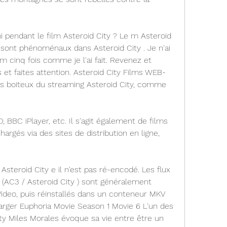
pendant le film Asteroid City ? Le m Asteroid 
e sont phénoménaux dans Asteroid City . Je n'ai 
m cinq fois comme je l'ai fait. Revenez et 
 et faites attention. Asteroid City Films WEB-
s boiteux du streaming Asteroid City, comme 
 BBC iPlayer, etc. Il s'agit également de films 
argés via des sites de distribution en ligne, 
steroid City e il n'est pas ré-encodé. Les flux 
 (AC3 / Asteroid City ) sont généralement 
ideo, puis réinstallés dans un conteneur MKV 
charger Euphoria Movie Season 1 Movie 6 L'un des 
ty Miles Morales évoque sa vie entre être un 