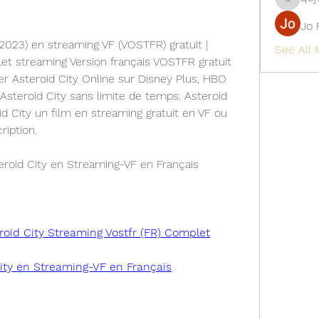
qcj12811
Jo 
(2023) en streaming VF (VOSTFR) gratuit | 
See All
et streaming Version français VOSTFR gratuit 
r Asteroid City Online sur Disney Plus, HBO 
steroid City sans limite de temps. Asteroid 
id City un film en streaming gratuit en VF ou 
ription.
roid City en Streaming-VF en Français
roid City Streaming Vostfr (FR) Complet
City en Streaming-VF en Français