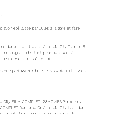
 ?
avoir été laissé par Jules à la gare et faire 
 se déroule quatre ans Asteroid City Train to B 
 personnages se battent pour échapper à la 
catastrophe sans précédent .
lm complet Asteroid City 2023 Asteroid City en 
id City FILM COMPLET 123MOVIES|Primemovi 
MPLET Renforce Cr Asteroid City Les aders 
s montagnes se sont rebellés contre la 