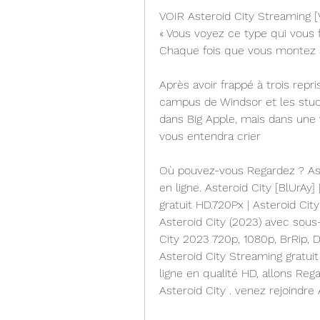
VOIR Asteroid City Streaming 
« Vous voyez ce type qui vous fi
Chaque fois que vous montez su
Après avoir frappé à trois repri
campus de Windsor et les studi
dans Big Apple, mais dans une 
vous entendra crier
Où pouvez-vous Regardez ? Aste
en ligne. Asteroid City [BlUrAy]
gratuit HD.720Px | Asteroid Cit
Asteroid City (2023) avec sous-t
City 2023 720p, 1080p, BrRip, Dv
Asteroid City Streaming gratuit
ligne en qualité HD, allons Rega
Asteroid City . venez rejoindre A