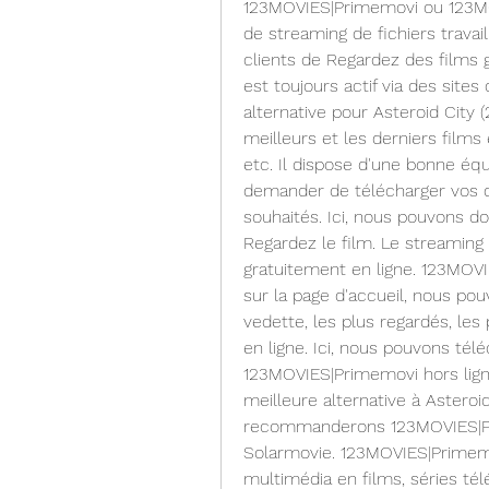
123MOVIES|Primemovi ou 123MO
de streaming de fichiers travail
clients de Regardez des films
est toujours actif via des sit
alternative pour Asteroid City (2
meilleurs et les derniers films 
etc. Il dispose d'une bonne é
demander de télécharger vos der
souhaités. Ici, nous pouvons do
Regardez le film. Le streaming 
gratuitement en ligne. 123MOVIE
sur la page d'accueil, nous pou
vedette, les plus regardés, les 
en ligne. Ici, nous pouvons tél
123MOVIES|Primemovi hors lign
meilleure alternative à Asteroid
recommanderons 123MOVIES|Prim
Solarmovie. 123MOVIES|Primemo
multimédia en films, séries tél