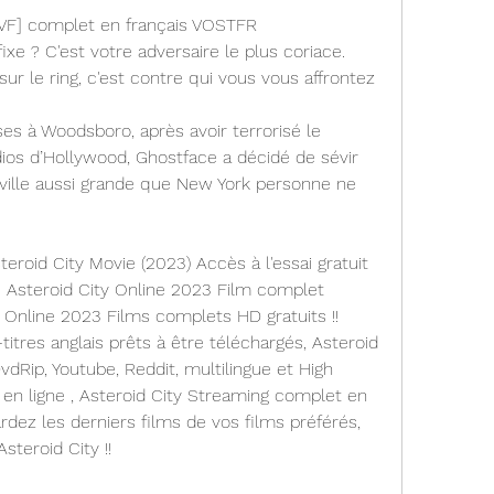
[VF] complet en français VOSTFR
xe ? C'est votre adversaire le plus coriace. 
r le ring, c'est contre qui vous vous affrontez
ses à Woodsboro, après avoir terrorisé le 
os d’Hollywood, Ghostface a décidé de sévir 
ville aussi grande que New York personne ne 
roid City Movie (2023) Accès à l'essai gratuit 
 | Asteroid City Online 2023 Film complet 
y Online 2023 Films complets HD gratuits !! 
itres anglais prêts à être téléchargés, Asteroid 
dRip, Youtube, Reddit, multilingue et High 
 en ligne , Asteroid City Streaming complet en 
rdez les derniers films de vos films préférés, 
steroid City !!