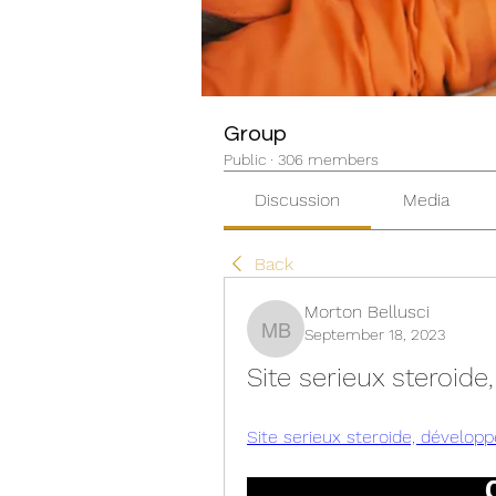
Group
Public
·
306 members
Discussion
Media
Back
Morton Bellusci
September 18, 2023
Morton Bellusci
Site serieux steroide
Site serieux steroide, développ