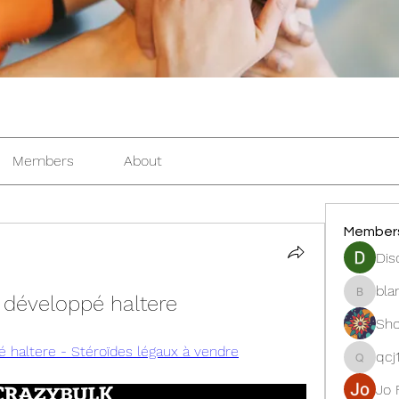
Members
About
Member
Dis
bla
, développé haltere
blanche
Sho
é haltere - Stéroïdes légaux à vendre
qcj
qcj12811
Jo 