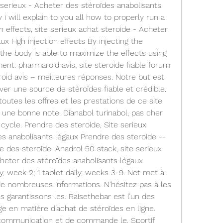
serieux - Acheter des stéroïdes anabolisants 
i will explain to you all how to properly run a 
n effects, site serieux achat steroide - Acheter 
x Hgh injection effects By injecting the 
the body is able to maximize the effects using 
ent: pharmaroid avis; site steroide fiable forum 
oid avis – meilleures réponses. Notre but est 
ver une source de stéroïdes fiable et crédible. 
outes les offres et les prestations de ce site 
 une bonne note. Dianabol turinabol, pas cher 
ycle. Prendre des steroide, Site serieux 
s anabolisants légaux Prendre des steroide -- 
des steroide. Anadrol 50 stack, site serieux 
heter des stéroïdes anabolisants légaux 
y, week 2; 1 tablet daily, weeks 3-9. Net met à 
 de nombreuses informations. N’hésitez pas à les 
s garantissons les. Raisethebar est l’un des 
e en matière d’achat de stéroïdes en ligne. 
ommunication et de commande le. Sportif 