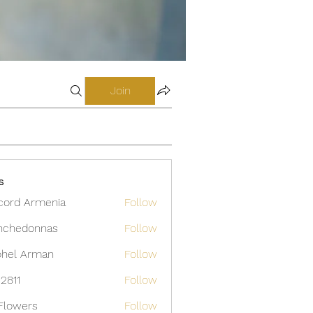
Join
s
cord Armenia
Follow
nchedonnas
Follow
donnas
hel Arman
Follow
12811
Follow
Flowers
Follow