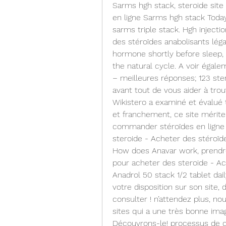
Sarms hgh stack, steroide site 
en ligne Sarms hgh stack Today 
sarms triple stack. Hgh injectio
des stéroïdes anabolisants légau
hormone shortly before sleep, 
the natural cycle. A voir égalem
– meilleures réponses; 123 ster
avant tout de vous aider à trou
Wikistero a examiné et évalué t
et franchement, ce site mérite
commander stéroïdes en ligne c
steroide - Acheter des stéroïde
How does Anavar work, prendre 
pour acheter des steroide - Ac
Anadrol 50 stack 1/2 tablet dail
votre disposition sur son site,
consulter ! n’attendez plus, nou
sites qui a une très bonne imag
Découvrons-le! processus de c