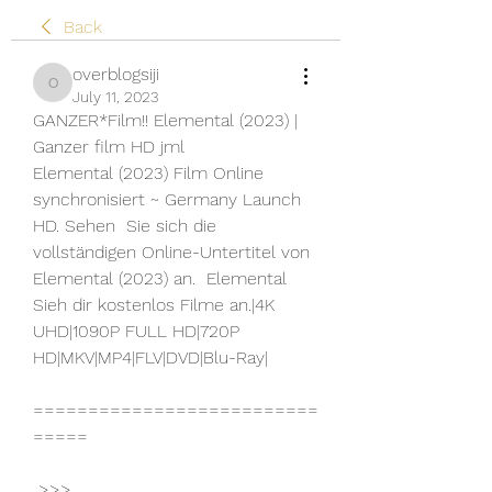
Back
overblogsiji
overblogsiji
July 11, 2023
GANZER*Film!! Elemental (2023) | 
Ganzer film HD jml
Elemental (2023) Film Online 
synchronisiert ~ Germany Launch 
HD. Sehen  Sie sich die 
vollständigen Online-Untertitel von 
Elemental (2023) an.  Elemental 
Sieh dir kostenlos Filme an.|4K 
UHD|1090P FULL HD|720P  
HD|MKV|MP4|FLV|DVD|Blu-Ray|
==========================
=====
 >>> 