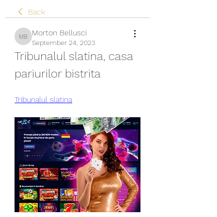
Back
Morton Bellusci
Morton Bellusci
September 24, 2023
Tribunalul slatina, casa 
pariurilor bistrita
Tribunalul slatina