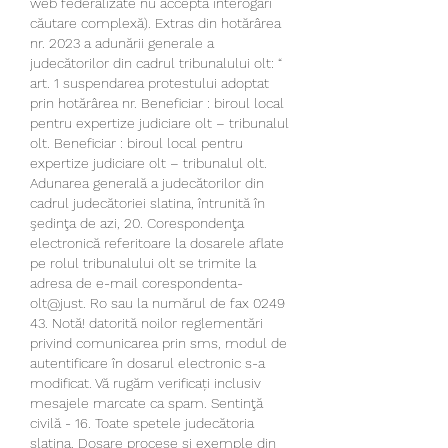
web federalizate nu acceptă interogări 
căutare complexă). Extras din hotărârea 
nr. 2023 a adunării generale a 
judecătorilor din cadrul tribunalului olt: “ 
art. 1 suspendarea protestului adoptat 
prin hotărârea nr. Beneficiar : biroul local 
pentru expertize judiciare olt – tribunalul 
olt. Beneficiar : biroul local pentru 
expertize judiciare olt – tribunalul olt. 
Adunarea generală a judecătorilor din 
cadrul judecătoriei slatina, întrunită în 
şedinţa de azi, 20. Corespondenţa 
electronică referitoare la dosarele aflate 
pe rolul tribunalului olt se trimite la 
adresa de e-mail corespondenta-
olt@just. Ro sau la numărul de fax 0249 
43. Notă! datorită noilor reglementări 
privind comunicarea prin sms, modul de 
autentificare în dosarul electronic s-a 
modificat. Vă rugăm verificați inclusiv 
mesajele marcate ca spam. Sentinţă 
civilă - 16. Toate spetele judecătoria 
slatina. Dosare procese si exemple din 