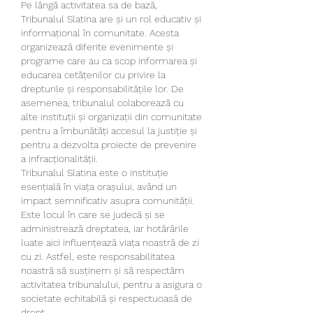
Pe lângă activitatea sa de bază, 
Tribunalul Slatina are și un rol educativ și 
informațional în comunitate. Acesta 
organizează diferite evenimente și 
programe care au ca scop informarea și 
educarea cetățenilor cu privire la 
drepturile și responsabilitățile lor. De 
asemenea, tribunalul colaborează cu 
alte instituții și organizații din comunitate 
pentru a îmbunătăți accesul la justiție și 
pentru a dezvolta proiecte de prevenire 
a infracționalității.
Tribunalul Slatina este o instituție 
esențială în viața orașului, având un 
impact semnificativ asupra comunității. 
Este locul în care se judecă și se 
administrează dreptatea, iar hotărârile 
luate aici influențează viața noastră de zi 
cu zi. Astfel, este responsabilitatea 
noastră să susținem și să respectăm 
activitatea tribunalului, pentru a asigura o 
societate echitabilă și respectuoasă de 
drept.