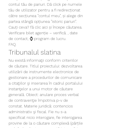
contul tău de pariuri. Dă click pe numele 
tău de utilizator pentru a fi redirecționat 
către secțiunea ”contul meu”, și alege din 
partea stângă opțiunea ”istoric pariuri”. 
Cauți ceva? fă clic aici și începe căutarea. 
Verificare bilet agenție – verifică. , date 
de contact, ⌚ program de lucru. 
FAQ.
Tribunalul slatina
Nu există informaţii conform criteriilor 
de căutare. Titlul proiectului: dezvoltarea 
utilizării de instrumente electronice de 
gestionare a procedurilor de comunicare 
a citaţiilor şi inserarea în cadrul portalului 
instanţelor a unui motor de căutare 
generală. Obiect: anulare proces verbal 
de contravenţie împotriva p-v de 
constat. Materie juridică: contencios 
administrativ şi fiscal. Fie nu s-a 
specificat nicio interogare, fie interogarea 
provine de la o căutare complexă (părțile 