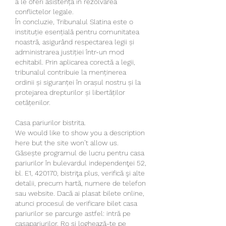
a le oferi asistență în rezolvarea 
conflictelor legale.
În concluzie, Tribunalul Slatina este o 
instituție esențială pentru comunitatea 
noastră, asigurând respectarea legii și 
administrarea justiției într-un mod 
echitabil. Prin aplicarea corectă a legii, 
tribunalul contribuie la menținerea 
ordinii și siguranței în orașul nostru și la 
protejarea drepturilor și libertăților 
cetățenilor.
Casa pariurilor bistrita.
We would like to show you a description 
here but the site won’t allow us. 
Găsește programul de lucru pentru casa 
pariurilor în bulevardul independenţei 52, 
bl. E1, 420170, bistriţa plus, verifică şi alte 
detalii, precum hartă, numere de telefon 
sau website. Dacă ai plasat bilete online, 
atunci procesul de verificare bilet casa 
pariurilor se parcurge astfel: intră pe 
casapariurilor. Ro și loghează-te pe 