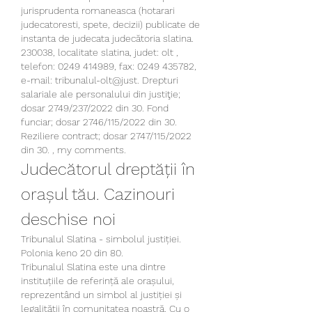
jurisprudenta romaneasca (hotarari 
judecatoresti, spete, decizii) publicate de 
instanta de judecata judecătoria slatina. 
230038, localitate slatina, judet: olt , 
telefon: 0249 414989, fax: 0249 435782, 
e-mail: tribunalul-olt@just. Drepturi 
salariale ale personalului din justiţie; 
dosar 2749/237/2022 din 30. Fond 
funciar; dosar 2746/115/2022 din 30. 
Reziliere contract; dosar 2747/115/2022 
din 30. , my comments.
Judecătorul dreptății în 
orașul tău. Cazinouri 
deschise noi
Tribunalul Slatina - simbolul justiției. 
Polonia keno 20 din 80.
Tribunalul Slatina este una dintre 
instituțiile de referință ale orașului, 
reprezentând un simbol al justiției și 
legalității în comunitatea noastră. Cu o 