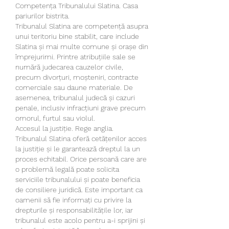
Competența Tribunalului Slatina. Casa 
pariurilor bistrita.
Tribunalul Slatina are competență asupra 
unui teritoriu bine stabilit, care include 
Slatina și mai multe comune și orașe din 
împrejurimi. Printre atribuțiile sale se 
numără judecarea cauzelor civile, 
precum divorțuri, moșteniri, contracte 
comerciale sau daune materiale. De 
asemenea, tribunalul judecă și cazuri 
penale, inclusiv infracțiuni grave precum 
omorul, furtul sau violul.
Accesul la justiție. Rege anglia.
Tribunalul Slatina oferă cetățenilor acces 
la justiție și le garantează dreptul la un 
proces echitabil. Orice persoană care are 
o problemă legală poate solicita 
serviciile tribunalului și poate beneficia 
de consiliere juridică. Este important ca 
oamenii să fie informați cu privire la 
drepturile și responsabilitățile lor, iar 
tribunalul este acolo pentru a-i sprijini și 