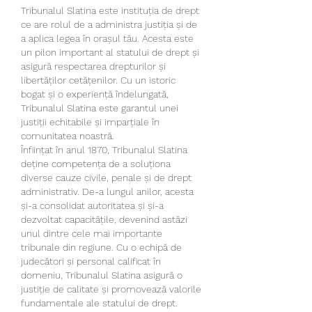
Tribunalul Slatina este instituția de drept 
ce are rolul de a administra justiția și de 
a aplica legea în orașul tău. Acesta este 
un pilon important al statului de drept și 
asigură respectarea drepturilor și 
libertăților cetățenilor. Cu un istoric 
bogat și o experiență îndelungată, 
Tribunalul Slatina este garantul unei 
justiții echitabile și imparțiale în 
comunitatea noastră.
Înființat în anul 1870, Tribunalul Slatina 
deține competența de a soluționa 
diverse cauze civile, penale și de drept 
administrativ. De-a lungul anilor, acesta 
și-a consolidat autoritatea și și-a 
dezvoltat capacitățile, devenind astăzi 
unul dintre cele mai importante 
tribunale din regiune. Cu o echipă de 
judecători și personal calificat în 
domeniu, Tribunalul Slatina asigură o 
justiție de calitate și promovează valorile 
fundamentale ale statului de drept.