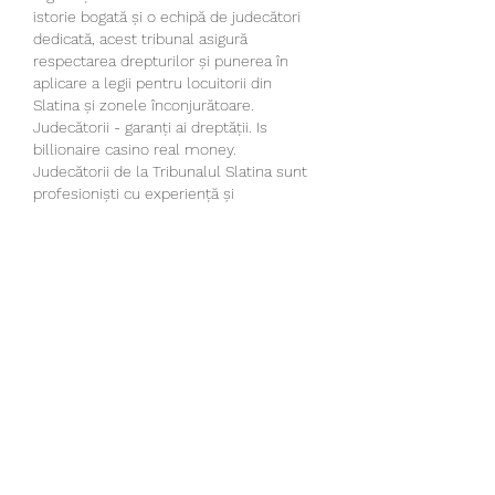
istorie bogată și o echipă de judecători 
dedicată, acest tribunal asigură 
respectarea drepturilor și punerea în 
aplicare a legii pentru locuitorii din 
Slatina și zonele înconjurătoare.
Judecătorii - garanți ai dreptății. Is 
billionaire casino real money.
Judecătorii de la Tribunalul Slatina sunt 
profesioniști cu experiență și 
competențe solide în domeniul juridic. 
Prin aplicarea legilor și principiilor 
dreptății, aceștia sunt garanții unei justiții 
corecte și imparțiale în orașul nostru. 
Aceștia sunt responsabili de soluționarea 
litigiilor civile, penale și administrative, 
având în vedere drepturile și interesele 
părților implicate.
Proceduri transparente și accesibile. 
Fortuna liga.
La Tribunalul Slatina, transparența și 
accesibilitatea procedurilor judiciare sunt 
prioritare. Cetățenii au dreptul de a avea 