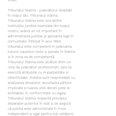
Tribunalul Slatina - judecătorul dreptății 
în orașul tău. Tribunalul slatina.
Tribunalul Slatina este una dintre 
instituțiile juridice esențiale din orașul 
nostru, având un rol important în 
administrarea justiției și aplicarea legii în 
comunitate. Înființat în anul 1864, 
tribunalul este competent în judecarea 
tuturor cauzelor civile și penale în Slatina 
și în zona sa de competență.
Tribunalul Slatina este alcătuit dintr-un 
corp de judecători profesioniști, care își 
exercită atribuțiile cu imparțialitate și 
obiectivitate. Aceștia sunt responsabili cu 
analizarea dosarelor, ascultarea părților 
implicate și luarea unei decizii juste și 
echitabile, în conformitate cu legea. 
Tribunalul Slatina respectă principiul 
separației puterilor în stat și se asigură 
că justiția este administrată în mod 
independent și egal pentru toți cetățenii.