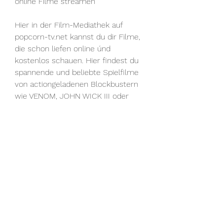
online Filme streamen
Hier in der Film-Mediathek auf 
popcorn-tv.net kannst du dir Filme, 
die schon liefen online únd 
kostenlos schauen. Hier findest du 
spannende und beliebte Spielfilme 
von actiongeladenen Blockbustern 
wie VENOM, JOHN WICK III oder 
THE TRANSPORTER über Horror-
Streifen wie FRIEDHOF DER 
KUSCHELTIERE oder THE 
APPARITION bis hin zu Komödien 
wie LOGAN LUCKY. Keine Werbung 
während der Streams.
Mit über 2500 Filmen im Angebot 
ist popcorn-tv.net wahrscheinlich 
der größte deutsche Anbieter in 