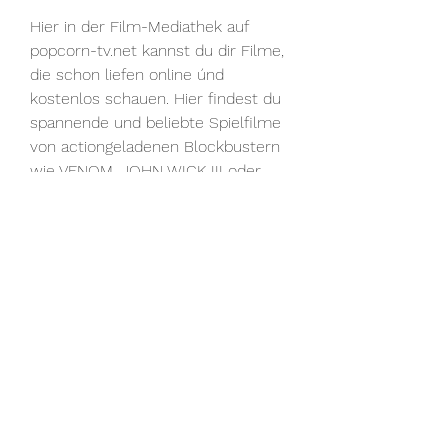
Hier in der Film-Mediathek auf 
popcorn-tv.net kannst du dir Filme, 
die schon liefen online únd 
kostenlos schauen. Hier findest du 
spannende und beliebte Spielfilme 
von actiongeladenen Blockbustern 
wie VENOM, JOHN WICK III oder 
THE TRANSPORTER über Horror-
Streifen wie FRIEDHOF DER 
KUSCHELTIERE oder THE 
APPARITION bis hin zu Komödien 
wie LOGAN LUCKY. Keine Werbung 
während der Streams.
Mit über 2500 Filmen im Angebot 
ist popcorn-tv.net wahrscheinlich 
der größte deutsche Anbieter in 
unserer Liste. Der Dienst bietet 