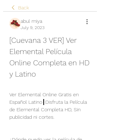
Back
abul miya
July 9, 2023
[Cuevana 3 VER] Ver 
Elemental Película 
Online Completa en HD 
y Latino
Ver Elemental Online Gratis en 
Español Latino┃Disfruta la Película 
de Elemental Completa HD, Sin 
publicidad ni cortes.
¿Dónde puedo ver la película de 