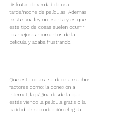
disfrutar de verdad de una 
tarde/noche de películas. Además 
existe una ley no escrita y es que 
este tipo de cosas suelen ocurrir 
los mejores momentos de la 
película y acaba frustrando.
Que esto ocurra se debe a muchos 
factores como: la conexión a 
Internet, la página desde la que 
estés viendo la película gratis o la 
calidad de reproducción elegida.