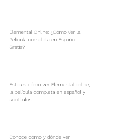
Elemental Online: ¿Cómo Ver la 
Película completa en Español 
Gratis?
Esto es cómo ver Elemental online, 
la película completa en español y 
subtítulos.
Conoce cómo y dónde ver 