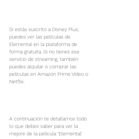
Si estás suscrito a Disney Plus, 
puedes ver las películas de 
Elemental en la plataforma de 
forma gratuita. Si no tienes ese 
servicio de streaming, también 
puedes alquilar o comprar las 
películas en Amazon Prime Video o 
Netflix.
A continuación te detallamos todo 
lo que debes saber para ver la 
mejore de la película ‘Elemental’ 