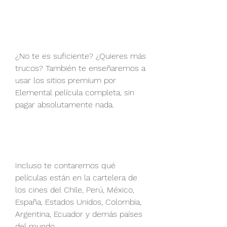
¿No te es suficiente? ¿Quieres más 
trucos? También te enseñaremos a 
usar los sitios premium por 
Elemental película completa, sin 
pagar absolutamente nada.
Incluso te contaremos qué 
películas están en la cartelera de 
los cines del Chile, Perú, México, 
España, Estados Unidos, Colombia, 
Argentina, Ecuador y demás países 
del mundo.