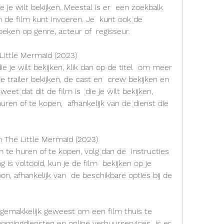
 je wilt bekijken. Meestal is er  een zoekbalk 
n de film kunt invoeren. Je  kunt ook de 
eken op genre, acteur of  regisseur.
 Little Mermaid (2023)
de trailer bekijken, de cast en  crew bekijken en 
eet dat dit de film is  die je wilt bekijken, 
ren of te kopen,  afhankelijk van de dienst die 
lm The Little Mermaid (2023)
 is voltooid, kun je de film  bekijken op je 
foon, afhankelijk van  de beschikbare opties bij de 
eamingdiensten en online verhuurservices  is er 