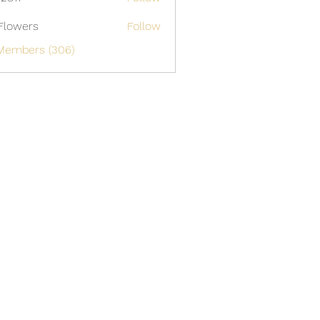
Flowers
Follow
 Members (306)