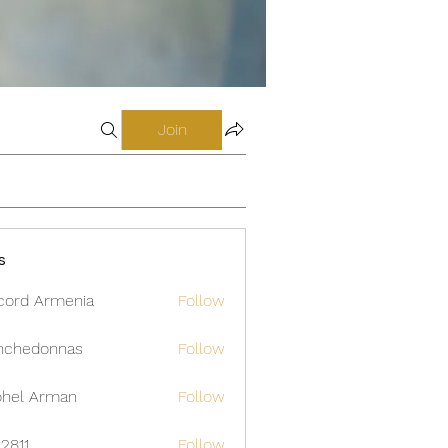
Join
s
cord Armenia
Follow
nchedonnas
Follow
donnas
hel Arman
Follow
12811
Follow