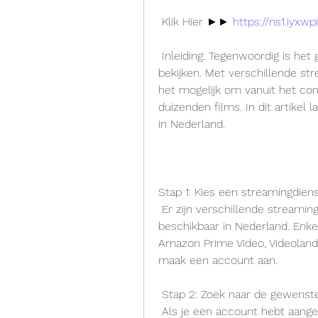
 Klik Hier ►► 
https://ns1.iyxw
 Inleiding: Tegenwoordig is het gemakkelijker dan ooit om een film thuis  te 
bekijken. Met verschillende str
het mogelijk om vanuit het comf
duizenden films. In dit artikel l
in Nederland.
Stap 1: Kies een streamingdiens
 Er zijn verschillende streamingdiensten en online verhuurservices  
beschikbaar in Nederland. Enkele
Amazon Prime Video, Videoland e
maak een account aan.
 Stap 2: Zoek naar de gewenst
 Als je een account hebt aangemaakt bij de gekozen dienst, kun je  beginnen 