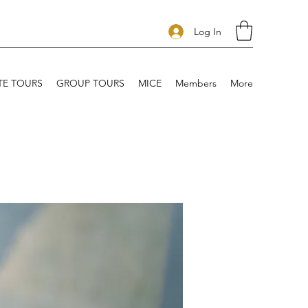
Log In
TE TOURS
GROUP TOURS
MICE
Members
More