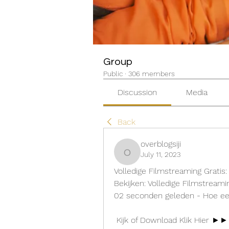
Group
Public
·
306 members
Discussion
Media
Back
overblogsiji
July 11, 2023
overblogsiji
Volledige Filmstreaming Gratis:
Bekijken: Volledige Filmstreamin
02 seconden geleden - Hoe een 
 Kijk of Download Klik Hier ►►