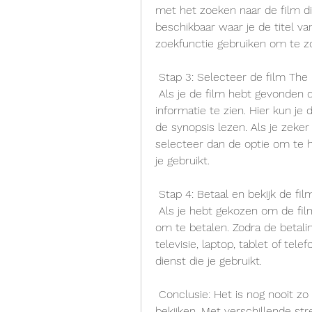
met het zoeken naar de film die
beschikbaar waar je de titel va
zoekfunctie gebruiken om te zo
 Stap 3: Selecteer de film The
 Als je de film hebt gevonden die je wilt bekijken, klik dan op de titel  om meer 
informatie te zien. Hier kun je 
de synopsis lezen. Als je zeker w
selecteer dan de optie om te hu
je gebruikt.
 Stap 4: Betaal en bekijk de fi
 Als je hebt gekozen om de film te huren of te kopen, volg dan de  instructies 
om te betalen. Zodra de betaling
televisie, laptop, tablet of tele
dienst die je gebruikt.
 Conclusie: Het is nog nooit zo gemakkelijk geweest om een film thuis te  
bekijken. Met verschillende str