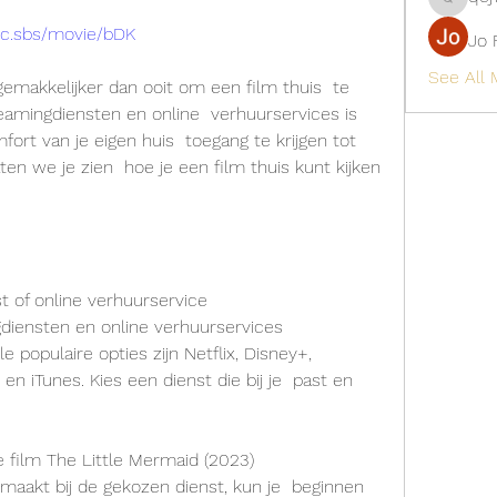
qcj12811
pic.sbs/movie/bDK
Jo 
See All
eamingdiensten en online  verhuurservices is 
ort van je eigen huis  toegang te krijgen tot 
aten we je zien  hoe je een film thuis kunt kijken 
t of online verhuurservice
 populaire opties zijn Netflix, Disney+,  
n iTunes. Kies een dienst die bij je  past en 
e film The Little Mermaid (2023)