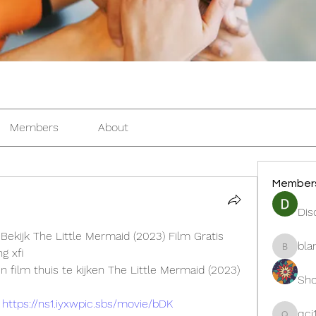
Members
About
Member
Dis
 Bekijk The Little Mermaid (2023) Film Gratis 
bla
g xfi
blanche
film thuis te kijken The Little Mermaid (2023)
Sho
 
https://ns1.iyxwpic.sbs/movie/bDK
qcj